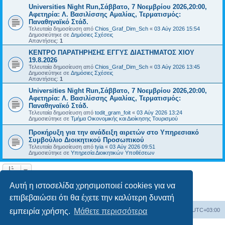
Universities Night Run,Σάββατο, 7 Νοεμβρίου 2026,20:00,
Αφετηρία: Λ. Βασιλίσσης Αμαλίας, Τερματισμός:
Παναθηναϊκό Στάδ.
Τελευταία δημοσίευση από
Chios_Graf_Dim_Sch
«
03 Αύγ 2026 15:54
Δημοσιεύτηκε σε
Δημόσιες Σχέσεις
Απαντήσεις:
1
ΚΕΝΤΡΟ ΠΑΡΑΤΗΡΗΣΗΣ ΕΓΓΥΣ ΔΙΑΣΤΗΜΑΤΟΣ ΧΙΟΥ
19.8.2026
Τελευταία δημοσίευση από
Chios_Graf_Dim_Sch
«
03 Αύγ 2026 13:45
Δημοσιεύτηκε σε
Δημόσιες Σχέσεις
Απαντήσεις:
1
Universities Night Run,Σάββατο, 7 Νοεμβρίου 2026,20:00,
Αφετηρία: Λ. Βασιλίσσης Αμαλίας, Τερματισμός:
Παναθηναϊκό Στάδ.
Τελευταία δημοσίευση από
todit_gram_foit
«
03 Αύγ 2026 13:24
Δημοσιεύτηκε σε
Τμήμα Οικονομικής και Διοίκησης Τουρισμού
Προκήρυξη για την ανάδειξη αιρετών στο Υπηρεσιακό
Συμβούλιο Διοικητικού Προσωπικού
Τελευταία δημοσίευση από
tyia
«
03 Αύγ 2026 09:51
Δημοσιεύτηκε σε
Υπηρεσία Διοικητικών Υποθέσεων
Η αναζήτηση βρήκε 14 εγγραφές • Σελίδα
1
από
1
Αυτή η ιστοσελίδα χρησιμοποιεί cookies για να
επιβεβαιώσει ότι θα έχετε την καλύτερη δυνατή
Board
Διαγραφή cookies
Όλοι οι χρόνοι είναι
UTC+03:00
εμπειρία χρήσης.
Μάθετε περισσότερα