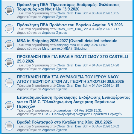
Πρόσκληση ΠΒΑ "Πρωτοπόρες Διαδρομές: Θαλάσσιος
Τουρισμός και Ναυτιλία "3.9.2026
Τελευταία δημοσίευση από
Chios_Graf_Dim_Sch
«
06 Αύγ 2026 13:35
Δημοσιεύτηκε σε
Δημόσιες Σχέσεις
Πρόσκληση ΠΒΑ Προϊόντα του Βορείου Αιγαίου 3.9.2026
Τελευταία δημοσίευση από
Chios_Graf_Dim_Sch
«
06 Αύγ 2026 13:17
Δημοσιεύτηκε σε
Δημόσιες Σχέσεις
MBA in Shipping 2026-2027 |Overall detailed schedule
Τελευταία δημοσίευση από
shipping-mba
«
05 Αύγ 2026 14:07
Δημοσιεύτηκε σε
Μεταπτυχιακό MBA in Shipping
ΠΡΟΣΚΛΗΣΗ ΠΒΑ ΓΙΑ ΒΡΑΔΙΑ ΠΟΛΙΤΙΣΜΟΥ ΣΤΟ CASTELLI
29.8.2026
Τελευταία δημοσίευση από
Chios_Graf_Dim_Sch
«
04 Αύγ 2026 14:20
Δημοσιεύτηκε σε
Δημόσιες Σχέσεις
ΠΡΟΣΚΛΗΣΗ ΠΒΑ ΣΤΑ ΘΥΡΑΝΟΙΞΙΑ ΤΟΥ ΙΕΡΟΥ ΝΑΟΥ
ΑΓΙΟΥ ΓΕΩΡΓΙΟΥ ΣΤΟΝ ΑΓ. ΓΕΩΡΓΗ ΣΥΚΟΥΣΗ 30.8.2026
Τελευταία δημοσίευση από
Chios_Graf_Dim_Sch
«
04 Αύγ 2026 14:15
Δημοσιεύτηκε σε
Δημόσιες Σχέσεις
Επαναδημοσίευση Πρόσκλησης Εκδήλωσης Ενδιαφέροντος
για το Π.Μ.Σ. ¨Ολοκληρωμένη Διαχείριση Παράκτιων
Περιοχών¨
Τελευταία δημοσίευση από
pseraidou
«
04 Αύγ 2026 13:31
Δημοσιεύτηκε σε
Π.Μ.Σ Ολοκληρωμένη Διαχείριση Παράκτιων Περιοχών
Βραδιά Πολιτισμού στο Κατέλλι της Χίου 28.8.2026
Τελευταία δημοσίευση από
Chios_Graf_Dim_Sch
«
03 Αύγ 2026 16:02
Δημοσιεύτηκε σε
Δημόσιες Σχέσεις