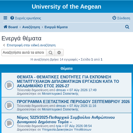
University of the Aegean
Συχνές ερωτήσεις
Σύνδεση
Α
Board
Αναζήτηση
Ενεργά θέματα
ν
Ενεργά θέματα
α
Επιστροφή στην ειδική αναζήτηση
ζ
Αναζήτηση
Ειδική αναζήτηση
ή
Η αναζήτηση βρήκε 14 εγγραφές • Σελίδα
1
από
1
τ
Θέματα
η
ΘΕΜΑΤΑ - ΘΕΜΑΤΙΚΕΣ ΕΝΟΤΗΤΕΣ ΓΙΑ ΕΚΠΟΝΗΣΗ
σ
ΜΕΤΑΠΤΥΧΙΑΚΩΝ ΔΙΠΛΩΜΑΤΙΚΩΝ ΕΡΓΑΣΙΩΝ ΚΑΤΑ ΤΟ
η
ΑΚΑΔΗΜΑΪΚΟ ΕΤΟΣ 2026-27
Τελευταία δημοσίευση από
dmsas
«
07 Αύγ 2026 17:49
Δημοσιεύτηκε σε
Μεταπτυχιακό Στατιστικής
ΠΡΟΓΡΑΜΜΑ ΕΞΕΤΑΣΤΙΚΗΣ ΠΕΡΙΟΔΟΥ ΣΕΠΤΕΜΒΡΙΟΥ 2026
Τελευταία δημοσίευση από
dmsas
«
07 Αύγ 2026 11:16
Δημοσιεύτηκε σε
Μεταπτυχιακό Στατιστικής
Νόμος 5225/2025-Πειθαρχικό Συμβούλιο Ανθρώπινου
Δυναμικού Δημόσιου Τομέα –
Τελευταία δημοσίευση από
tyia
«
07 Αύγ 2026 08:54
Δημοσιεύτηκε σε
Υπηρεσία Διοικητικών Υποθέσεων