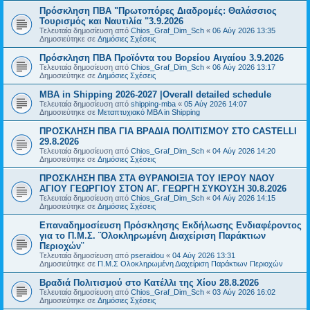
Πρόσκληση ΠΒΑ "Πρωτοπόρες Διαδρομές: Θαλάσσιος
Τουρισμός και Ναυτιλία "3.9.2026
Τελευταία δημοσίευση από
Chios_Graf_Dim_Sch
«
06 Αύγ 2026 13:35
Δημοσιεύτηκε σε
Δημόσιες Σχέσεις
Πρόσκληση ΠΒΑ Προϊόντα του Βορείου Αιγαίου 3.9.2026
Τελευταία δημοσίευση από
Chios_Graf_Dim_Sch
«
06 Αύγ 2026 13:17
Δημοσιεύτηκε σε
Δημόσιες Σχέσεις
MBA in Shipping 2026-2027 |Overall detailed schedule
Τελευταία δημοσίευση από
shipping-mba
«
05 Αύγ 2026 14:07
Δημοσιεύτηκε σε
Μεταπτυχιακό MBA in Shipping
ΠΡΟΣΚΛΗΣΗ ΠΒΑ ΓΙΑ ΒΡΑΔΙΑ ΠΟΛΙΤΙΣΜΟΥ ΣΤΟ CASTELLI
29.8.2026
Τελευταία δημοσίευση από
Chios_Graf_Dim_Sch
«
04 Αύγ 2026 14:20
Δημοσιεύτηκε σε
Δημόσιες Σχέσεις
ΠΡΟΣΚΛΗΣΗ ΠΒΑ ΣΤΑ ΘΥΡΑΝΟΙΞΙΑ ΤΟΥ ΙΕΡΟΥ ΝΑΟΥ
ΑΓΙΟΥ ΓΕΩΡΓΙΟΥ ΣΤΟΝ ΑΓ. ΓΕΩΡΓΗ ΣΥΚΟΥΣΗ 30.8.2026
Τελευταία δημοσίευση από
Chios_Graf_Dim_Sch
«
04 Αύγ 2026 14:15
Δημοσιεύτηκε σε
Δημόσιες Σχέσεις
Επαναδημοσίευση Πρόσκλησης Εκδήλωσης Ενδιαφέροντος
για το Π.Μ.Σ. ¨Ολοκληρωμένη Διαχείριση Παράκτιων
Περιοχών¨
Τελευταία δημοσίευση από
pseraidou
«
04 Αύγ 2026 13:31
Δημοσιεύτηκε σε
Π.Μ.Σ Ολοκληρωμένη Διαχείριση Παράκτιων Περιοχών
Βραδιά Πολιτισμού στο Κατέλλι της Χίου 28.8.2026
Τελευταία δημοσίευση από
Chios_Graf_Dim_Sch
«
03 Αύγ 2026 16:02
Δημοσιεύτηκε σε
Δημόσιες Σχέσεις