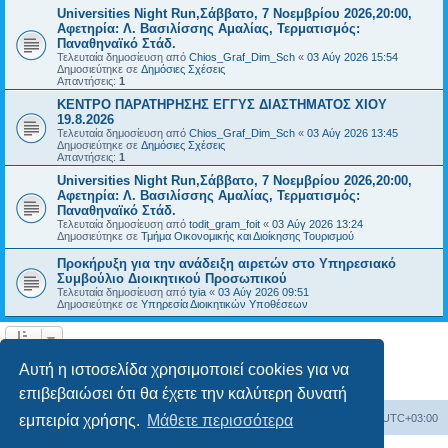
Universities Night Run,Σάββατο, 7 Νοεμβρίου 2026,20:00,
Αφετηρία: Λ. Βασιλίσσης Αμαλίας, Τερματισμός:
Παναθηναϊκό Στάδ.
Τελευταία δημοσίευση από
Chios_Graf_Dim_Sch
«
03 Αύγ 2026 15:54
Δημοσιεύτηκε σε
Δημόσιες Σχέσεις
Απαντήσεις:
1
ΚΕΝΤΡΟ ΠΑΡΑΤΗΡΗΣΗΣ ΕΓΓΥΣ ΔΙΑΣΤΗΜΑΤΟΣ ΧΙΟΥ
19.8.2026
Τελευταία δημοσίευση από
Chios_Graf_Dim_Sch
«
03 Αύγ 2026 13:45
Δημοσιεύτηκε σε
Δημόσιες Σχέσεις
Απαντήσεις:
1
Universities Night Run,Σάββατο, 7 Νοεμβρίου 2026,20:00,
Αφετηρία: Λ. Βασιλίσσης Αμαλίας, Τερματισμός:
Παναθηναϊκό Στάδ.
Τελευταία δημοσίευση από
todit_gram_foit
«
03 Αύγ 2026 13:24
Δημοσιεύτηκε σε
Τμήμα Οικονομικής και Διοίκησης Τουρισμού
Προκήρυξη για την ανάδειξη αιρετών στο Υπηρεσιακό
Συμβούλιο Διοικητικού Προσωπικού
Τελευταία δημοσίευση από
tyia
«
03 Αύγ 2026 09:51
Δημοσιεύτηκε σε
Υπηρεσία Διοικητικών Υποθέσεων
Η αναζήτηση βρήκε 14 εγγραφές • Σελίδα
1
από
1
Αυτή η ιστοσελίδα χρησιμοποιεί cookies για να
επιβεβαιώσει ότι θα έχετε την καλύτερη δυνατή
Board
Διαγραφή cookies
Όλοι οι χρόνοι είναι
UTC+03:00
εμπειρία χρήσης.
Μάθετε περισσότερα