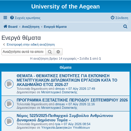
University of the Aegean
Συχνές ερωτήσεις
Σύνδεση
Α
Board
Αναζήτηση
Ενεργά θέματα
ν
Ενεργά θέματα
α
Επιστροφή στην ειδική αναζήτηση
ζ
Αναζήτηση
Ειδική αναζήτηση
ή
Η αναζήτηση βρήκε 14 εγγραφές • Σελίδα
1
από
1
τ
Θέματα
η
ΘΕΜΑΤΑ - ΘΕΜΑΤΙΚΕΣ ΕΝΟΤΗΤΕΣ ΓΙΑ ΕΚΠΟΝΗΣΗ
σ
ΜΕΤΑΠΤΥΧΙΑΚΩΝ ΔΙΠΛΩΜΑΤΙΚΩΝ ΕΡΓΑΣΙΩΝ ΚΑΤΑ ΤΟ
η
ΑΚΑΔΗΜΑΪΚΟ ΕΤΟΣ 2026-27
Τελευταία δημοσίευση από
dmsas
«
07 Αύγ 2026 17:49
Δημοσιεύτηκε σε
Μεταπτυχιακό Στατιστικής
ΠΡΟΓΡΑΜΜΑ ΕΞΕΤΑΣΤΙΚΗΣ ΠΕΡΙΟΔΟΥ ΣΕΠΤΕΜΒΡΙΟΥ 2026
Τελευταία δημοσίευση από
dmsas
«
07 Αύγ 2026 11:16
Δημοσιεύτηκε σε
Μεταπτυχιακό Στατιστικής
Νόμος 5225/2025-Πειθαρχικό Συμβούλιο Ανθρώπινου
Δυναμικού Δημόσιου Τομέα –
Τελευταία δημοσίευση από
tyia
«
07 Αύγ 2026 08:54
Δημοσιεύτηκε σε
Υπηρεσία Διοικητικών Υποθέσεων