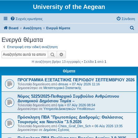
University of the Aegean
Συχνές ερωτήσεις
Σύνδεση
Α
Board
Αναζήτηση
Ενεργά θέματα
ν
Ενεργά θέματα
α
Επιστροφή στην ειδική αναζήτηση
ζ
Αναζήτηση
Ειδική αναζήτηση
ή
Η αναζήτηση βρήκε 13 εγγραφές • Σελίδα
1
από
1
τ
Θέματα
η
ΠΡΟΓΡΑΜΜΑ ΕΞΕΤΑΣΤΙΚΗΣ ΠΕΡΙΟΔΟΥ ΣΕΠΤΕΜΒΡΙΟΥ 2026
σ
Τελευταία δημοσίευση από
dmsas
«
07 Αύγ 2026 11:16
η
Δημοσιεύτηκε σε
Μεταπτυχιακό Στατιστικής
Νόμος 5225/2025-Πειθαρχικό Συμβούλιο Ανθρώπινου
Δυναμικού Δημόσιου Τομέα –
Τελευταία δημοσίευση από
tyia
«
07 Αύγ 2026 08:54
Δημοσιεύτηκε σε
Υπηρεσία Διοικητικών Υποθέσεων
Πρόσκληση ΠΒΑ "Πρωτοπόρες Διαδρομές: Θαλάσσιος
Τουρισμός και Ναυτιλία "3.9.2026
Τελευταία δημοσίευση από
Chios_Graf_Dim_Sch
«
06 Αύγ 2026 13:35
Δημοσιεύτηκε σε
Δημόσιες Σχέσεις