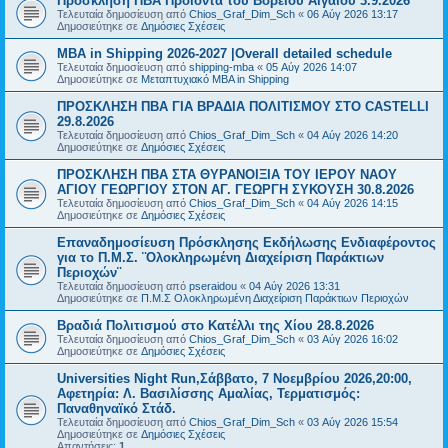
Πρόσκληση ΠΒΑ Προϊόντα του Βορείου Αιγαίου 3.9.2026
Τελευταία δημοσίευση από
Chios_Graf_Dim_Sch
«
06 Αύγ 2026 13:17
Δημοσιεύτηκε σε
Δημόσιες Σχέσεις
MBA in Shipping 2026-2027 |Overall detailed schedule
Τελευταία δημοσίευση από
shipping-mba
«
05 Αύγ 2026 14:07
Δημοσιεύτηκε σε
Μεταπτυχιακό MBA in Shipping
ΠΡΟΣΚΛΗΣΗ ΠΒΑ ΓΙΑ ΒΡΑΔΙΑ ΠΟΛΙΤΙΣΜΟΥ ΣΤΟ CASTELLI
29.8.2026
Τελευταία δημοσίευση από
Chios_Graf_Dim_Sch
«
04 Αύγ 2026 14:20
Δημοσιεύτηκε σε
Δημόσιες Σχέσεις
ΠΡΟΣΚΛΗΣΗ ΠΒΑ ΣΤΑ ΘΥΡΑΝΟΙΞΙΑ ΤΟΥ ΙΕΡΟΥ ΝΑΟΥ
ΑΓΙΟΥ ΓΕΩΡΓΙΟΥ ΣΤΟΝ ΑΓ. ΓΕΩΡΓΗ ΣΥΚΟΥΣΗ 30.8.2026
Τελευταία δημοσίευση από
Chios_Graf_Dim_Sch
«
04 Αύγ 2026 14:15
Δημοσιεύτηκε σε
Δημόσιες Σχέσεις
Επαναδημοσίευση Πρόσκλησης Εκδήλωσης Ενδιαφέροντος
για το Π.Μ.Σ. ¨Ολοκληρωμένη Διαχείριση Παράκτιων
Περιοχών¨
Τελευταία δημοσίευση από
pseraidou
«
04 Αύγ 2026 13:31
Δημοσιεύτηκε σε
Π.Μ.Σ Ολοκληρωμένη Διαχείριση Παράκτιων Περιοχών
Βραδιά Πολιτισμού στο Κατέλλι της Χίου 28.8.2026
Τελευταία δημοσίευση από
Chios_Graf_Dim_Sch
«
03 Αύγ 2026 16:02
Δημοσιεύτηκε σε
Δημόσιες Σχέσεις
Universities Night Run,Σάββατο, 7 Νοεμβρίου 2026,20:00,
Αφετηρία: Λ. Βασιλίσσης Αμαλίας, Τερματισμός:
Παναθηναϊκό Στάδ.
Τελευταία δημοσίευση από
Chios_Graf_Dim_Sch
«
03 Αύγ 2026 15:54
Δημοσιεύτηκε σε
Δημόσιες Σχέσεις
Απαντήσεις:
1