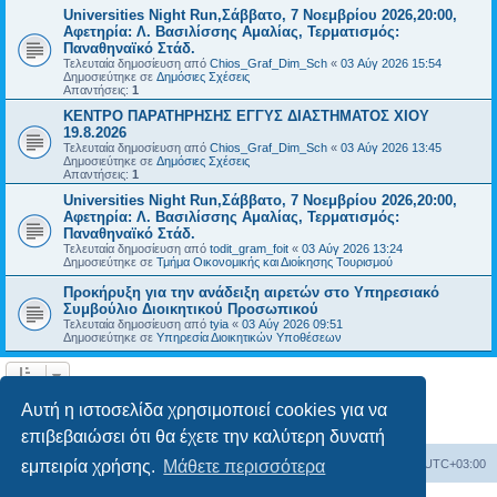
Universities Night Run,Σάββατο, 7 Νοεμβρίου 2026,20:00,
Αφετηρία: Λ. Βασιλίσσης Αμαλίας, Τερματισμός:
Παναθηναϊκό Στάδ.
Τελευταία δημοσίευση από
Chios_Graf_Dim_Sch
«
03 Αύγ 2026 15:54
Δημοσιεύτηκε σε
Δημόσιες Σχέσεις
Απαντήσεις:
1
ΚΕΝΤΡΟ ΠΑΡΑΤΗΡΗΣΗΣ ΕΓΓΥΣ ΔΙΑΣΤΗΜΑΤΟΣ ΧΙΟΥ
19.8.2026
Τελευταία δημοσίευση από
Chios_Graf_Dim_Sch
«
03 Αύγ 2026 13:45
Δημοσιεύτηκε σε
Δημόσιες Σχέσεις
Απαντήσεις:
1
Universities Night Run,Σάββατο, 7 Νοεμβρίου 2026,20:00,
Αφετηρία: Λ. Βασιλίσσης Αμαλίας, Τερματισμός:
Παναθηναϊκό Στάδ.
Τελευταία δημοσίευση από
todit_gram_foit
«
03 Αύγ 2026 13:24
Δημοσιεύτηκε σε
Τμήμα Οικονομικής και Διοίκησης Τουρισμού
Προκήρυξη για την ανάδειξη αιρετών στο Υπηρεσιακό
Συμβούλιο Διοικητικού Προσωπικού
Τελευταία δημοσίευση από
tyia
«
03 Αύγ 2026 09:51
Δημοσιεύτηκε σε
Υπηρεσία Διοικητικών Υποθέσεων
Η αναζήτηση βρήκε 14 εγγραφές • Σελίδα
1
από
1
Αυτή η ιστοσελίδα χρησιμοποιεί cookies για να
επιβεβαιώσει ότι θα έχετε την καλύτερη δυνατή
Board
Διαγραφή cookies
Όλοι οι χρόνοι είναι
UTC+03:00
εμπειρία χρήσης.
Μάθετε περισσότερα