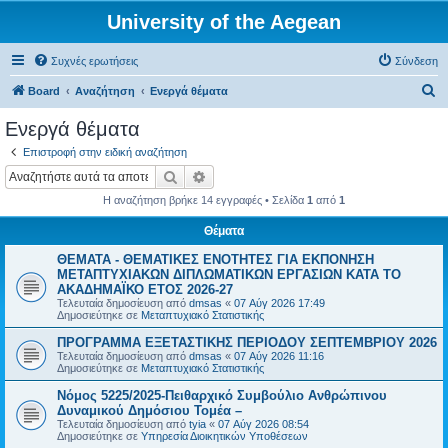
University of the Aegean
Συχνές ερωτήσεις
Σύνδεση
Α
Board
Αναζήτηση
Ενεργά θέματα
ν
Ενεργά θέματα
α
Επιστροφή στην ειδική αναζήτηση
ζ
Αναζήτηση
Ειδική αναζήτηση
ή
Η αναζήτηση βρήκε 14 εγγραφές • Σελίδα
1
από
1
τ
Θέματα
η
ΘΕΜΑΤΑ - ΘΕΜΑΤΙΚΕΣ ΕΝΟΤΗΤΕΣ ΓΙΑ ΕΚΠΟΝΗΣΗ
σ
ΜΕΤΑΠΤΥΧΙΑΚΩΝ ΔΙΠΛΩΜΑΤΙΚΩΝ ΕΡΓΑΣΙΩΝ ΚΑΤΑ ΤΟ
η
ΑΚΑΔΗΜΑΪΚΟ ΕΤΟΣ 2026-27
Τελευταία δημοσίευση από
dmsas
«
07 Αύγ 2026 17:49
Δημοσιεύτηκε σε
Μεταπτυχιακό Στατιστικής
ΠΡΟΓΡΑΜΜΑ ΕΞΕΤΑΣΤΙΚΗΣ ΠΕΡΙΟΔΟΥ ΣΕΠΤΕΜΒΡΙΟΥ 2026
Τελευταία δημοσίευση από
dmsas
«
07 Αύγ 2026 11:16
Δημοσιεύτηκε σε
Μεταπτυχιακό Στατιστικής
Νόμος 5225/2025-Πειθαρχικό Συμβούλιο Ανθρώπινου
Δυναμικού Δημόσιου Τομέα –
Τελευταία δημοσίευση από
tyia
«
07 Αύγ 2026 08:54
Δημοσιεύτηκε σε
Υπηρεσία Διοικητικών Υποθέσεων