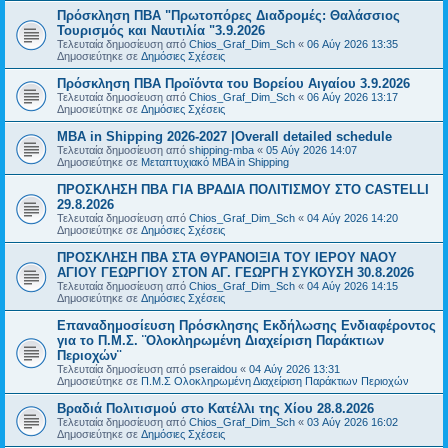
Πρόσκληση ΠΒΑ "Πρωτοπόρες Διαδρομές: Θαλάσσιος
Τουρισμός και Ναυτιλία "3.9.2026
Τελευταία δημοσίευση από
Chios_Graf_Dim_Sch
«
06 Αύγ 2026 13:35
Δημοσιεύτηκε σε
Δημόσιες Σχέσεις
Πρόσκληση ΠΒΑ Προϊόντα του Βορείου Αιγαίου 3.9.2026
Τελευταία δημοσίευση από
Chios_Graf_Dim_Sch
«
06 Αύγ 2026 13:17
Δημοσιεύτηκε σε
Δημόσιες Σχέσεις
MBA in Shipping 2026-2027 |Overall detailed schedule
Τελευταία δημοσίευση από
shipping-mba
«
05 Αύγ 2026 14:07
Δημοσιεύτηκε σε
Μεταπτυχιακό MBA in Shipping
ΠΡΟΣΚΛΗΣΗ ΠΒΑ ΓΙΑ ΒΡΑΔΙΑ ΠΟΛΙΤΙΣΜΟΥ ΣΤΟ CASTELLI
29.8.2026
Τελευταία δημοσίευση από
Chios_Graf_Dim_Sch
«
04 Αύγ 2026 14:20
Δημοσιεύτηκε σε
Δημόσιες Σχέσεις
ΠΡΟΣΚΛΗΣΗ ΠΒΑ ΣΤΑ ΘΥΡΑΝΟΙΞΙΑ ΤΟΥ ΙΕΡΟΥ ΝΑΟΥ
ΑΓΙΟΥ ΓΕΩΡΓΙΟΥ ΣΤΟΝ ΑΓ. ΓΕΩΡΓΗ ΣΥΚΟΥΣΗ 30.8.2026
Τελευταία δημοσίευση από
Chios_Graf_Dim_Sch
«
04 Αύγ 2026 14:15
Δημοσιεύτηκε σε
Δημόσιες Σχέσεις
Επαναδημοσίευση Πρόσκλησης Εκδήλωσης Ενδιαφέροντος
για το Π.Μ.Σ. ¨Ολοκληρωμένη Διαχείριση Παράκτιων
Περιοχών¨
Τελευταία δημοσίευση από
pseraidou
«
04 Αύγ 2026 13:31
Δημοσιεύτηκε σε
Π.Μ.Σ Ολοκληρωμένη Διαχείριση Παράκτιων Περιοχών
Βραδιά Πολιτισμού στο Κατέλλι της Χίου 28.8.2026
Τελευταία δημοσίευση από
Chios_Graf_Dim_Sch
«
03 Αύγ 2026 16:02
Δημοσιεύτηκε σε
Δημόσιες Σχέσεις