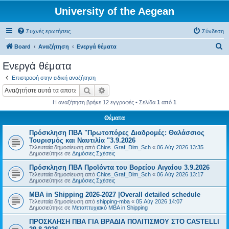
University of the Aegean
Συχνές ερωτήσεις
Σύνδεση
Α
Board
Αναζήτηση
Ενεργά θέματα
ν
Ενεργά θέματα
α
Επιστροφή στην ειδική αναζήτηση
ζ
Αναζήτηση
Ειδική αναζήτηση
ή
Η αναζήτηση βρήκε 12 εγγραφές • Σελίδα
1
από
1
τ
Θέματα
η
Πρόσκληση ΠΒΑ "Πρωτοπόρες Διαδρομές: Θαλάσσιος
σ
Τουρισμός και Ναυτιλία "3.9.2026
η
Τελευταία δημοσίευση από
Chios_Graf_Dim_Sch
«
06 Αύγ 2026 13:35
Δημοσιεύτηκε σε
Δημόσιες Σχέσεις
Πρόσκληση ΠΒΑ Προϊόντα του Βορείου Αιγαίου 3.9.2026
Τελευταία δημοσίευση από
Chios_Graf_Dim_Sch
«
06 Αύγ 2026 13:17
Δημοσιεύτηκε σε
Δημόσιες Σχέσεις
MBA in Shipping 2026-2027 |Overall detailed schedule
Τελευταία δημοσίευση από
shipping-mba
«
05 Αύγ 2026 14:07
Δημοσιεύτηκε σε
Μεταπτυχιακό MBA in Shipping
ΠΡΟΣΚΛΗΣΗ ΠΒΑ ΓΙΑ ΒΡΑΔΙΑ ΠΟΛΙΤΙΣΜΟΥ ΣΤΟ CASTELLI