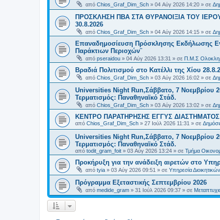
από
Chios_Graf_Dim_Sch
»
04 Αύγ 2026 14:20
» σε
Δη
ΠΡΟΣΚΛΗΣΗ ΠΒΑ ΣΤΑ ΘΥΡΑΝΟΙΞΙΑ ΤΟΥ ΙΕΡΟ
30.8.2026
από
Chios_Graf_Dim_Sch
»
04 Αύγ 2026 14:15
» σε
Δη
Επαναδημοσίευση Πρόσκλησης Εκδήλωσης Ενδι
Παράκτιων Περιοχών¨
από
pseraidou
»
04 Αύγ 2026 13:31
» σε
Π.Μ.Σ Ολοκληρ
Βραδιά Πολιτισμού στο Κατέλλι της Χίου 28.8.
από
Chios_Graf_Dim_Sch
»
03 Αύγ 2026 16:02
» σε
Δη
Universities Night Run,Σάββατο, 7 Νοεμβρίου 2
Τερματισμός: Παναθηναϊκό Στάδ.
από
Chios_Graf_Dim_Sch
»
03 Αύγ 2026 13:02
» σε
Δη
ΚΕΝΤΡΟ ΠΑΡΑΤΗΡΗΣΗΣ ΕΓΓΥΣ ΔΙΑΣΤΗΜΑΤΟΣ Χ
από
Chios_Graf_Dim_Sch
»
27 Ιούλ 2026 11:31
» σε
Δημόσι
Universities Night Run,Σάββατο, 7 Νοεμβρίου 2
Τερματισμός: Παναθηναϊκό Στάδ.
από
todit_gram_foit
»
03 Αύγ 2026 13:24
» σε
Τμήμα Οικονομ
Προκήρυξη για την ανάδειξη αιρετών στο Υπη
από
tyia
»
03 Αύγ 2026 09:51
» σε
Υπηρεσία Διοικητικ
Πρόγραμμα Εξεταστικής Σεπτεμβρίου 2026
από
medide_gram
»
31 Ιούλ 2026 09:37
» σε
Μεταπτυχι