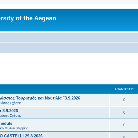
rsity of the Aegean
ΑΠΑΝΤΉΣΕΙΣ
σσιος Τουρισμός και Ναυτιλία "3.9.2026
Α
0
μόσιες Σχέσεις
π
 3.9.2026
Α
0
α
μόσιες Σχέσεις
π
chedule
ν
Α
0
α
κό MBA in Shipping
τ
π
 CASTELLI 29.8.2026
ν
Α
0