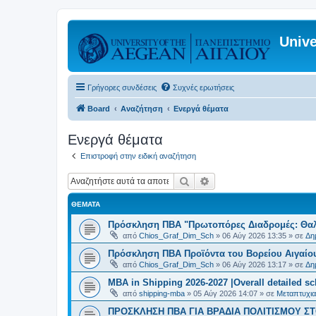
Unive
Γρήγορες συνδέσεις
Συχνές ερωτήσεις
Board
Αναζήτηση
Ενεργά θέματα
Ενεργά θέματα
Επιστροφή στην ειδική αναζήτηση
Αναζήτηση
Ειδική αναζήτηση
ΘΈΜΑΤΑ
Πρόσκληση ΠΒΑ "Πρωτοπόρες Διαδρομές: Θαλά
από
Chios_Graf_Dim_Sch
»
06 Αύγ 2026 13:35
» σε
Δη
Πρόσκληση ΠΒΑ Προϊόντα του Βορείου Αιγαίου
από
Chios_Graf_Dim_Sch
»
06 Αύγ 2026 13:17
» σε
Δη
MBA in Shipping 2026-2027 |Overall detailed s
από
shipping-mba
»
05 Αύγ 2026 14:07
» σε
Μεταπτυχια
ΠΡΟΣΚΛΗΣΗ ΠΒΑ ΓΙΑ ΒΡΑΔΙΑ ΠΟΛΙΤΙΣΜΟΥ ΣΤΟ