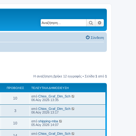
Αναζήτηση
Ειδική αναζήτηση
Σύνδεση
Η αναζήτηση βρήκε 12 εγγραφές • Σελίδα
1
από
1
ΠΡΟΒΟΛΈΣ
ΤΕΛΕΥΤΑΊΑ ΔΗΜΟΣΊΕΥΣΗ
Τ
από
Chios_Graf_Dim_Sch
Π
10
ε
06 Αύγ 2026 13:35
λ
ρ
ε
Τ
από
Chios_Graf_Dim_Sch
Π
3
υ
ε
06 Αύγ 2026 13:17
ο
τ
λ
α
ρ
ε
Τ
από
shipping-mba
β
ί
Π
10
υ
ε
05 Αύγ 2026 14:07
α
ο
τ
λ
δ
ο
α
ρ
ε
η
Τ
από
Chios_Graf_Dim_Sch
β
ί
Π
14
υ
μ