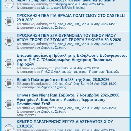
MBA in Shipping 2026-2027 |Overall detailed schedule
Τελευταία δημοσίευση από
shipping-mba
«
05 Αύγ 2026 14:07
Δημοσιεύτηκε σε
Μεταπτυχιακό MBA in Shipping
ΠΡΟΣΚΛΗΣΗ ΠΒΑ ΓΙΑ ΒΡΑΔΙΑ ΠΟΛΙΤΙΣΜΟΥ ΣΤΟ CASTELLI
29.8.2026
Τελευταία δημοσίευση από
Chios_Graf_Dim_Sch
«
04 Αύγ 2026 14:20
Δημοσιεύτηκε σε
Δημόσιες Σχέσεις
ΠΡΟΣΚΛΗΣΗ ΠΒΑ ΣΤΑ ΘΥΡΑΝΟΙΞΙΑ ΤΟΥ ΙΕΡΟΥ ΝΑΟΥ
ΑΓΙΟΥ ΓΕΩΡΓΙΟΥ ΣΤΟΝ ΑΓ. ΓΕΩΡΓΗ ΣΥΚΟΥΣΗ 30.8.2026
Τελευταία δημοσίευση από
Chios_Graf_Dim_Sch
«
04 Αύγ 2026 14:15
Δημοσιεύτηκε σε
Δημόσιες Σχέσεις
Επαναδημοσίευση Πρόσκλησης Εκδήλωσης Ενδιαφέροντος
για το Π.Μ.Σ. ¨Ολοκληρωμένη Διαχείριση Παράκτιων
Περιοχών¨
Τελευταία δημοσίευση από
pseraidou
«
04 Αύγ 2026 13:31
Δημοσιεύτηκε σε
Π.Μ.Σ Ολοκληρωμένη Διαχείριση Παράκτιων Περιοχών
Βραδιά Πολιτισμού στο Κατέλλι της Χίου 28.8.2026
Τελευταία δημοσίευση από
Chios_Graf_Dim_Sch
«
03 Αύγ 2026 16:02
Δημοσιεύτηκε σε
Δημόσιες Σχέσεις
Universities Night Run,Σάββατο, 7 Νοεμβρίου 2026,20:00,
Αφετηρία: Λ. Βασιλίσσης Αμαλίας, Τερματισμός:
Παναθηναϊκό Στάδ.
Τελευταία δημοσίευση από
Chios_Graf_Dim_Sch
«
03 Αύγ 2026 15:54
Δημοσιεύτηκε σε
Δημόσιες Σχέσεις
Απαντήσεις:
1
ΚΕΝΤΡΟ ΠΑΡΑΤΗΡΗΣΗΣ ΕΓΓΥΣ ΔΙΑΣΤΗΜΑΤΟΣ ΧΙΟΥ
19.8.2026
Τελευταία δημοσίευση από
Chios_Graf_Dim_Sch
«
03 Αύγ 2026 13:45