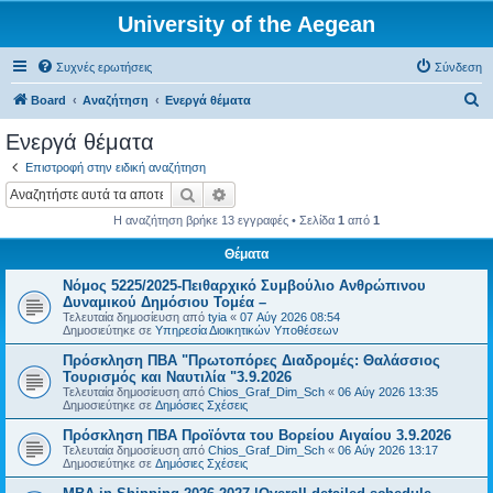
University of the Aegean
Συχνές ερωτήσεις
Σύνδεση
Α
Board
Αναζήτηση
Ενεργά θέματα
ν
Ενεργά θέματα
α
Επιστροφή στην ειδική αναζήτηση
ζ
Αναζήτηση
Ειδική αναζήτηση
ή
Η αναζήτηση βρήκε 13 εγγραφές • Σελίδα
1
από
1
τ
Θέματα
η
Νόμος 5225/2025-Πειθαρχικό Συμβούλιο Ανθρώπινου
σ
Δυναμικού Δημόσιου Τομέα –
η
Τελευταία δημοσίευση από
tyia
«
07 Αύγ 2026 08:54
Δημοσιεύτηκε σε
Υπηρεσία Διοικητικών Υποθέσεων
Πρόσκληση ΠΒΑ "Πρωτοπόρες Διαδρομές: Θαλάσσιος
Τουρισμός και Ναυτιλία "3.9.2026
Τελευταία δημοσίευση από
Chios_Graf_Dim_Sch
«
06 Αύγ 2026 13:35
Δημοσιεύτηκε σε
Δημόσιες Σχέσεις
Πρόσκληση ΠΒΑ Προϊόντα του Βορείου Αιγαίου 3.9.2026
Τελευταία δημοσίευση από
Chios_Graf_Dim_Sch
«
06 Αύγ 2026 13:17
Δημοσιεύτηκε σε
Δημόσιες Σχέσεις