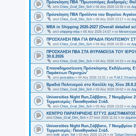
Πρόσκληση ΠΒΑ "Πρωτοπόρες Διαδρομές: Θαλά
από
Chios_Graf_Dim_Sch
»
06 Αύγ 2026 13:35
» σε
Δη
Πρόσκληση ΠΒΑ Προϊόντα του Βορείου Αιγαίου
από
Chios_Graf_Dim_Sch
»
06 Αύγ 2026 13:17
» σε
Δη
MBA in Shipping 2026-2027 |Overall detailed s
από
shipping-mba
»
05 Αύγ 2026 14:07
» σε
Μεταπτυχια
ΠΡΟΣΚΛΗΣΗ ΠΒΑ ΓΙΑ ΒΡΑΔΙΑ ΠΟΛΙΤΙΣΜΟΥ ΣΤΟ
από
Chios_Graf_Dim_Sch
»
04 Αύγ 2026 14:20
» σε
Δη
ΠΡΟΣΚΛΗΣΗ ΠΒΑ ΣΤΑ ΘΥΡΑΝΟΙΞΙΑ ΤΟΥ ΙΕΡΟ
30.8.2026
από
Chios_Graf_Dim_Sch
»
04 Αύγ 2026 14:15
» σε
Δη
Επαναδημοσίευση Πρόσκλησης Εκδήλωσης Ενδι
Παράκτιων Περιοχών¨
από
pseraidou
»
04 Αύγ 2026 13:31
» σε
Π.Μ.Σ Ολοκληρ
Βραδιά Πολιτισμού στο Κατέλλι της Χίου 28.8.
από
Chios_Graf_Dim_Sch
»
03 Αύγ 2026 16:02
» σε
Δη
Universities Night Run,Σάββατο, 7 Νοεμβρίου 2
Τερματισμός: Παναθηναϊκό Στάδ.
από
Chios_Graf_Dim_Sch
»
03 Αύγ 2026 13:02
» σε
Δη
ΚΕΝΤΡΟ ΠΑΡΑΤΗΡΗΣΗΣ ΕΓΓΥΣ ΔΙΑΣΤΗΜΑΤΟΣ Χ
από
Chios_Graf_Dim_Sch
»
27 Ιούλ 2026 11:31
» σε
Δημόσι
Universities Night Run,Σάββατο, 7 Νοεμβρίου 2
Τερματισμός: Παναθηναϊκό Στάδ.
από
todit_gram_foit
»
03 Αύγ 2026 13:24
» σε
Τμήμα Οικονομ