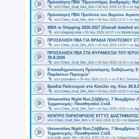
Πρόσκληση ΠΒΑ "Πρωτοπόρες Διαδρομές: Θαλά
από
Chios_Graf_Dim_Sch
»
06 Αύγ 2026 13:35
» σε
Δη
Πρόσκληση ΠΒΑ Προϊόντα του Βορείου Αιγαίου
από
Chios_Graf_Dim_Sch
»
06 Αύγ 2026 13:17
» σε
Δη
MBA in Shipping 2026-2027 |Overall detailed s
από
shipping-mba
»
05 Αύγ 2026 14:07
» σε
Μεταπτυχια
ΠΡΟΣΚΛΗΣΗ ΠΒΑ ΓΙΑ ΒΡΑΔΙΑ ΠΟΛΙΤΙΣΜΟΥ ΣΤΟ
από
Chios_Graf_Dim_Sch
»
04 Αύγ 2026 14:20
» σε
Δη
ΠΡΟΣΚΛΗΣΗ ΠΒΑ ΣΤΑ ΘΥΡΑΝΟΙΞΙΑ ΤΟΥ ΙΕΡΟ
30.8.2026
από
Chios_Graf_Dim_Sch
»
04 Αύγ 2026 14:15
» σε
Δη
Επαναδημοσίευση Πρόσκλησης Εκδήλωσης Ενδι
Παράκτιων Περιοχών¨
από
pseraidou
»
04 Αύγ 2026 13:31
» σε
Π.Μ.Σ Ολοκληρ
Βραδιά Πολιτισμού στο Κατέλλι της Χίου 28.8.
από
Chios_Graf_Dim_Sch
»
03 Αύγ 2026 16:02
» σε
Δη
Universities Night Run,Σάββατο, 7 Νοεμβρίου 2
Τερματισμός: Παναθηναϊκό Στάδ.
από
Chios_Graf_Dim_Sch
»
03 Αύγ 2026 13:02
» σε
Δη
ΚΕΝΤΡΟ ΠΑΡΑΤΗΡΗΣΗΣ ΕΓΓΥΣ ΔΙΑΣΤΗΜΑΤΟΣ Χ
από
Chios_Graf_Dim_Sch
»
27 Ιούλ 2026 11:31
» σε
Δημόσι
Universities Night Run,Σάββατο, 7 Νοεμβρίου 2
Τερματισμός: Παναθηναϊκό Στάδ.
από
todit_gram_foit
»
03 Αύγ 2026 13:24
» σε
Τμήμα Οικονομ