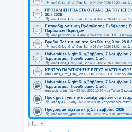
από
Chios_Graf_Dim_Sch
»
04 Αύγ 2026 14:20
» σε
Δη
ΠΡΟΣΚΛΗΣΗ ΠΒΑ ΣΤΑ ΘΥΡΑΝΟΙΞΙΑ ΤΟΥ ΙΕΡΟ
30.8.2026
από
Chios_Graf_Dim_Sch
»
04 Αύγ 2026 14:15
» σε
Δη
Επαναδημοσίευση Πρόσκλησης Εκδήλωσης Ενδι
Παράκτιων Περιοχών¨
από
pseraidou
»
04 Αύγ 2026 13:31
» σε
Π.Μ.Σ Ολοκληρ
Βραδιά Πολιτισμού στο Κατέλλι της Χίου 28.8.
από
Chios_Graf_Dim_Sch
»
03 Αύγ 2026 16:02
» σε
Δη
Universities Night Run,Σάββατο, 7 Νοεμβρίου 2
Τερματισμός: Παναθηναϊκό Στάδ.
από
Chios_Graf_Dim_Sch
»
03 Αύγ 2026 13:02
» σε
Δη
ΚΕΝΤΡΟ ΠΑΡΑΤΗΡΗΣΗΣ ΕΓΓΥΣ ΔΙΑΣΤΗΜΑΤΟΣ Χ
από
Chios_Graf_Dim_Sch
»
27 Ιούλ 2026 11:31
» σε
Δημόσι
Universities Night Run,Σάββατο, 7 Νοεμβρίου 2
Τερματισμός: Παναθηναϊκό Στάδ.
από
todit_gram_foit
»
03 Αύγ 2026 13:24
» σε
Τμήμα Οικονομ
Προκήρυξη για την ανάδειξη αιρετών στο Υπη
από
tyia
»
03 Αύγ 2026 09:51
» σε
Υπηρεσία Διοικητικ
Πρόγραμμα Εξεταστικής Σεπτεμβρίου 2026
από
medide_gram
»
31 Ιούλ 2026 09:37
» σε
Μεταπτυχι