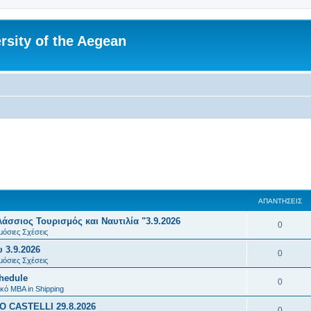
rsity of the Aegean
ΑΠΑΝΤΉΣΕΙΣ
σσιος Τουρισμός και Ναυτιλία "3.9.2026
Α
0
μόσιες Σχέσεις
π
 3.9.2026
Α
0
α
μόσιες Σχέσεις
π
chedule
ν
Α
0
α
κό MBA in Shipping
τ
π
 CASTELLI 29.8.2026
ν
Α
0