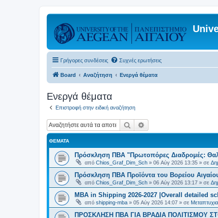
Unive
Γρήγορες συνδέσεις
Συχνές ερωτήσεις
Board
Αναζήτηση
Ενεργά θέματα
Ενεργά θέματα
Επιστροφή στην ειδική αναζήτηση
Αναζήτηση
Ειδική αναζήτηση
ΘΈΜΑΤΑ
Πρόσκληση ΠΒΑ "Πρωτοπόρες Διαδρομές: Θαλά
από
Chios_Graf_Dim_Sch
»
06 Αύγ 2026 13:35
» σε
Δη
Πρόσκληση ΠΒΑ Προϊόντα του Βορείου Αιγαίου
από
Chios_Graf_Dim_Sch
»
06 Αύγ 2026 13:17
» σε
Δη
MBA in Shipping 2026-2027 |Overall detailed s
από
shipping-mba
»
05 Αύγ 2026 14:07
» σε
Μεταπτυχια
ΠΡΟΣΚΛΗΣΗ ΠΒΑ ΓΙΑ ΒΡΑΔΙΑ ΠΟΛΙΤΙΣΜΟΥ ΣΤΟ