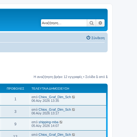
Αναζήτηση
Ειδική αναζήτηση
Σύνδεση
Η αναζήτηση βρήκε 12 εγγραφές • Σελίδα
1
από
1
ΠΡΟΒΟΛΈΣ
ΤΕΛΕΥΤΑΊΑ ΔΗΜΟΣΊΕΥΣΗ
Τ
από
Chios_Graf_Dim_Sch
Π
1
ε
06 Αύγ 2026 13:35
λ
ρ
ε
Τ
από
Chios_Graf_Dim_Sch
Π
3
υ
ε
06 Αύγ 2026 13:17
ο
τ
λ
α
ρ
ε
Τ
από
shipping-mba
β
ί
Π
9
υ
ε
05 Αύγ 2026 14:07
α
ο
τ
λ
δ
ο
α
ρ
ε
η
Τ
από
Chios_Graf_Dim_Sch
β
ί
Π
12
υ
μ