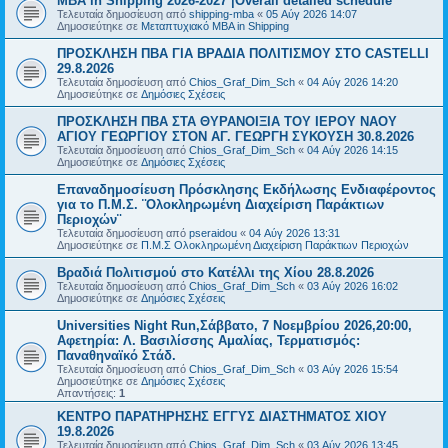
MBA in Shipping 2026-2027 |Overall detailed schedule
Τελευταία δημοσίευση από
shipping-mba
«
05 Αύγ 2026 14:07
Δημοσιεύτηκε σε
Μεταπτυχιακό MBA in Shipping
ΠΡΟΣΚΛΗΣΗ ΠΒΑ ΓΙΑ ΒΡΑΔΙΑ ΠΟΛΙΤΙΣΜΟΥ ΣΤΟ CASTELLI
29.8.2026
Τελευταία δημοσίευση από
Chios_Graf_Dim_Sch
«
04 Αύγ 2026 14:20
Δημοσιεύτηκε σε
Δημόσιες Σχέσεις
ΠΡΟΣΚΛΗΣΗ ΠΒΑ ΣΤΑ ΘΥΡΑΝΟΙΞΙΑ ΤΟΥ ΙΕΡΟΥ ΝΑΟΥ
ΑΓΙΟΥ ΓΕΩΡΓΙΟΥ ΣΤΟΝ ΑΓ. ΓΕΩΡΓΗ ΣΥΚΟΥΣΗ 30.8.2026
Τελευταία δημοσίευση από
Chios_Graf_Dim_Sch
«
04 Αύγ 2026 14:15
Δημοσιεύτηκε σε
Δημόσιες Σχέσεις
Επαναδημοσίευση Πρόσκλησης Εκδήλωσης Ενδιαφέροντος
για το Π.Μ.Σ. ¨Ολοκληρωμένη Διαχείριση Παράκτιων
Περιοχών¨
Τελευταία δημοσίευση από
pseraidou
«
04 Αύγ 2026 13:31
Δημοσιεύτηκε σε
Π.Μ.Σ Ολοκληρωμένη Διαχείριση Παράκτιων Περιοχών
Βραδιά Πολιτισμού στο Κατέλλι της Χίου 28.8.2026
Τελευταία δημοσίευση από
Chios_Graf_Dim_Sch
«
03 Αύγ 2026 16:02
Δημοσιεύτηκε σε
Δημόσιες Σχέσεις
Universities Night Run,Σάββατο, 7 Νοεμβρίου 2026,20:00,
Αφετηρία: Λ. Βασιλίσσης Αμαλίας, Τερματισμός:
Παναθηναϊκό Στάδ.
Τελευταία δημοσίευση από
Chios_Graf_Dim_Sch
«
03 Αύγ 2026 15:54
Δημοσιεύτηκε σε
Δημόσιες Σχέσεις
Απαντήσεις:
1
ΚΕΝΤΡΟ ΠΑΡΑΤΗΡΗΣΗΣ ΕΓΓΥΣ ΔΙΑΣΤΗΜΑΤΟΣ ΧΙΟΥ
19.8.2026
Τελευταία δημοσίευση από
Chios_Graf_Dim_Sch
«
03 Αύγ 2026 13:45