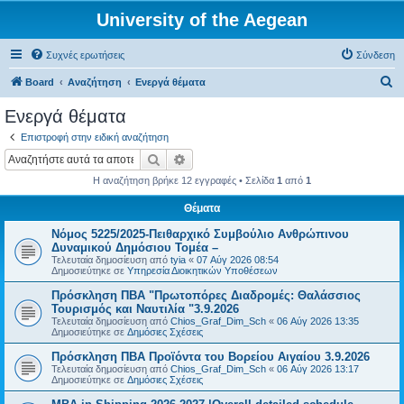
University of the Aegean
Συχνές ερωτήσεις
Σύνδεση
Α
Board
Αναζήτηση
Ενεργά θέματα
ν
Ενεργά θέματα
α
Επιστροφή στην ειδική αναζήτηση
ζ
Αναζήτηση
Ειδική αναζήτηση
ή
Η αναζήτηση βρήκε 12 εγγραφές • Σελίδα
1
από
1
τ
Θέματα
η
Νόμος 5225/2025-Πειθαρχικό Συμβούλιο Ανθρώπινου
σ
Δυναμικού Δημόσιου Τομέα –
η
Τελευταία δημοσίευση από
tyia
«
07 Αύγ 2026 08:54
Δημοσιεύτηκε σε
Υπηρεσία Διοικητικών Υποθέσεων
Πρόσκληση ΠΒΑ "Πρωτοπόρες Διαδρομές: Θαλάσσιος
Τουρισμός και Ναυτιλία "3.9.2026
Τελευταία δημοσίευση από
Chios_Graf_Dim_Sch
«
06 Αύγ 2026 13:35
Δημοσιεύτηκε σε
Δημόσιες Σχέσεις
Πρόσκληση ΠΒΑ Προϊόντα του Βορείου Αιγαίου 3.9.2026
Τελευταία δημοσίευση από
Chios_Graf_Dim_Sch
«
06 Αύγ 2026 13:17
Δημοσιεύτηκε σε
Δημόσιες Σχέσεις