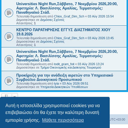
Universities Night Run,Σάββατο, 7 Νοεμβρίου 2026,20:00,
Αφετηρία: Λ. Βασιλίσσης Αμαλίας, Τερματισμός:
Παναθηναϊκό Στάδ.
Τελευταία δημοσίευση από
Chios_Graf_Dim_Sch
«
03 Αύγ 2026 15:54
Δημοσιεύτηκε σε
Δημόσιες Σχέσεις
Απαντήσεις:
1
ΚΕΝΤΡΟ ΠΑΡΑΤΗΡΗΣΗΣ ΕΓΓΥΣ ΔΙΑΣΤΗΜΑΤΟΣ ΧΙΟΥ
19.8.2026
Τελευταία δημοσίευση από
Chios_Graf_Dim_Sch
«
03 Αύγ 2026 13:45
Δημοσιεύτηκε σε
Δημόσιες Σχέσεις
Απαντήσεις:
1
Universities Night Run,Σάββατο, 7 Νοεμβρίου 2026,20:00,
Αφετηρία: Λ. Βασιλίσσης Αμαλίας, Τερματισμός:
Παναθηναϊκό Στάδ.
Τελευταία δημοσίευση από
todit_gram_foit
«
03 Αύγ 2026 13:24
Δημοσιεύτηκε σε
Τμήμα Οικονομικής και Διοίκησης Τουρισμού
Προκήρυξη για την ανάδειξη αιρετών στο Υπηρεσιακό
Συμβούλιο Διοικητικού Προσωπικού
Τελευταία δημοσίευση από
tyia
«
03 Αύγ 2026 09:51
Δημοσιεύτηκε σε
Υπηρεσία Διοικητικών Υποθέσεων
Η αναζήτηση βρήκε 14 εγγραφές • Σελίδα
1
από
1
Αυτή η ιστοσελίδα χρησιμοποιεί cookies για να
επιβεβαιώσει ότι θα έχετε την καλύτερη δυνατή
Board
Διαγραφή cookies
Όλοι οι χρόνοι είναι
UTC+03:00
εμπειρία χρήσης.
Μάθετε περισσότερα