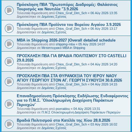
Πρόσκληση ΠΒΑ "Πρωτοπόρες Διαδρομές: Θαλάσσιος
Τουρισμός και Ναυτιλία "3.9.2026
Τελευταία δημοσίευση από
Chios_Graf_Dim_Sch
«
06 Αύγ 2026 13:35
Δημοσιεύτηκε σε
Δημόσιες Σχέσεις
Πρόσκληση ΠΒΑ Προϊόντα του Βορείου Αιγαίου 3.9.2026
Τελευταία δημοσίευση από
Chios_Graf_Dim_Sch
«
06 Αύγ 2026 13:17
Δημοσιεύτηκε σε
Δημόσιες Σχέσεις
MBA in Shipping 2026-2027 |Overall detailed schedule
Τελευταία δημοσίευση από
shipping-mba
«
05 Αύγ 2026 14:07
Δημοσιεύτηκε σε
Μεταπτυχιακό MBA in Shipping
ΠΡΟΣΚΛΗΣΗ ΠΒΑ ΓΙΑ ΒΡΑΔΙΑ ΠΟΛΙΤΙΣΜΟΥ ΣΤΟ CASTELLI
29.8.2026
Τελευταία δημοσίευση από
Chios_Graf_Dim_Sch
«
04 Αύγ 2026 14:20
Δημοσιεύτηκε σε
Δημόσιες Σχέσεις
ΠΡΟΣΚΛΗΣΗ ΠΒΑ ΣΤΑ ΘΥΡΑΝΟΙΞΙΑ ΤΟΥ ΙΕΡΟΥ ΝΑΟΥ
ΑΓΙΟΥ ΓΕΩΡΓΙΟΥ ΣΤΟΝ ΑΓ. ΓΕΩΡΓΗ ΣΥΚΟΥΣΗ 30.8.2026
Τελευταία δημοσίευση από
Chios_Graf_Dim_Sch
«
04 Αύγ 2026 14:15
Δημοσιεύτηκε σε
Δημόσιες Σχέσεις
Επαναδημοσίευση Πρόσκλησης Εκδήλωσης Ενδιαφέροντος
για το Π.Μ.Σ. ¨Ολοκληρωμένη Διαχείριση Παράκτιων
Περιοχών¨
Τελευταία δημοσίευση από
pseraidou
«
04 Αύγ 2026 13:31
Δημοσιεύτηκε σε
Π.Μ.Σ Ολοκληρωμένη Διαχείριση Παράκτιων Περιοχών
Βραδιά Πολιτισμού στο Κατέλλι της Χίου 28.8.2026
Τελευταία δημοσίευση από
Chios_Graf_Dim_Sch
«
03 Αύγ 2026 16:02
Δημοσιεύτηκε σε
Δημόσιες Σχέσεις