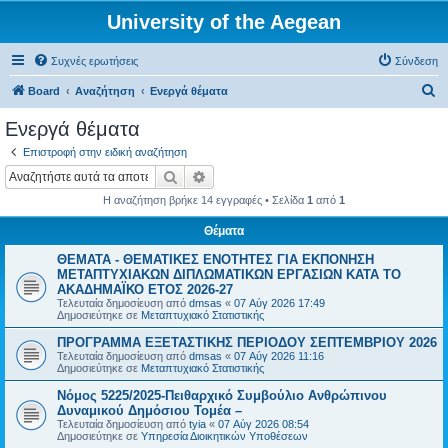
University of the Aegean
Συχνές ερωτήσεις
Σύνδεση
Α
Board
Αναζήτηση
Ενεργά θέματα
ν
Ενεργά θέματα
α
Επιστροφή στην ειδική αναζήτηση
ζ
Αναζήτηση
Ειδική αναζήτηση
ή
Η αναζήτηση βρήκε 14 εγγραφές • Σελίδα
1
από
1
τ
Θέματα
η
ΘΕΜΑΤΑ - ΘΕΜΑΤΙΚΕΣ ΕΝΟΤΗΤΕΣ ΓΙΑ ΕΚΠΟΝΗΣΗ
σ
ΜΕΤΑΠΤΥΧΙΑΚΩΝ ΔΙΠΛΩΜΑΤΙΚΩΝ ΕΡΓΑΣΙΩΝ ΚΑΤΑ ΤΟ
η
ΑΚΑΔΗΜΑΪΚΟ ΕΤΟΣ 2026-27
Τελευταία δημοσίευση από
dmsas
«
07 Αύγ 2026 17:49
Δημοσιεύτηκε σε
Μεταπτυχιακό Στατιστικής
ΠΡΟΓΡΑΜΜΑ ΕΞΕΤΑΣΤΙΚΗΣ ΠΕΡΙΟΔΟΥ ΣΕΠΤΕΜΒΡΙΟΥ 2026
Τελευταία δημοσίευση από
dmsas
«
07 Αύγ 2026 11:16
Δημοσιεύτηκε σε
Μεταπτυχιακό Στατιστικής
Νόμος 5225/2025-Πειθαρχικό Συμβούλιο Ανθρώπινου
Δυναμικού Δημόσιου Τομέα –
Τελευταία δημοσίευση από
tyia
«
07 Αύγ 2026 08:54
Δημοσιεύτηκε σε
Υπηρεσία Διοικητικών Υποθέσεων