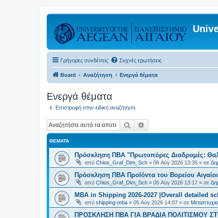
Unive
Γρήγορες συνδέσεις
Συχνές ερωτήσεις
Board
Αναζήτηση
Ενεργά θέματα
Ενεργά θέματα
Επιστροφή στην ειδική αναζήτηση
Αναζήτηση
Ειδική αναζήτηση
ΘΈΜΑΤΑ
Πρόσκληση ΠΒΑ "Πρωτοπόρες Διαδρομές: Θαλά
από
Chios_Graf_Dim_Sch
»
06 Αύγ 2026 13:35
» σε
Δη
Πρόσκληση ΠΒΑ Προϊόντα του Βορείου Αιγαίου
από
Chios_Graf_Dim_Sch
»
06 Αύγ 2026 13:17
» σε
Δη
MBA in Shipping 2026-2027 |Overall detailed s
από
shipping-mba
»
05 Αύγ 2026 14:07
» σε
Μεταπτυχια
ΠΡΟΣΚΛΗΣΗ ΠΒΑ ΓΙΑ ΒΡΑΔΙΑ ΠΟΛΙΤΙΣΜΟΥ ΣΤΟ