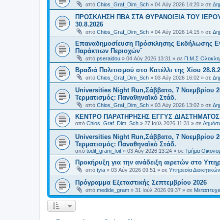
από
Chios_Graf_Dim_Sch
»
04 Αύγ 2026 14:20
» σε
Δη
ΠΡΟΣΚΛΗΣΗ ΠΒΑ ΣΤΑ ΘΥΡΑΝΟΙΞΙΑ ΤΟΥ ΙΕΡΟ
30.8.2026
από
Chios_Graf_Dim_Sch
»
04 Αύγ 2026 14:15
» σε
Δη
Επαναδημοσίευση Πρόσκλησης Εκδήλωσης Ενδι
Παράκτιων Περιοχών¨
από
pseraidou
»
04 Αύγ 2026 13:31
» σε
Π.Μ.Σ Ολοκληρ
Βραδιά Πολιτισμού στο Κατέλλι της Χίου 28.8.
από
Chios_Graf_Dim_Sch
»
03 Αύγ 2026 16:02
» σε
Δη
Universities Night Run,Σάββατο, 7 Νοεμβρίου 2
Τερματισμός: Παναθηναϊκό Στάδ.
από
Chios_Graf_Dim_Sch
»
03 Αύγ 2026 13:02
» σε
Δη
ΚΕΝΤΡΟ ΠΑΡΑΤΗΡΗΣΗΣ ΕΓΓΥΣ ΔΙΑΣΤΗΜΑΤΟΣ Χ
από
Chios_Graf_Dim_Sch
»
27 Ιούλ 2026 11:31
» σε
Δημόσι
Universities Night Run,Σάββατο, 7 Νοεμβρίου 2
Τερματισμός: Παναθηναϊκό Στάδ.
από
todit_gram_foit
»
03 Αύγ 2026 13:24
» σε
Τμήμα Οικονομ
Προκήρυξη για την ανάδειξη αιρετών στο Υπη
από
tyia
»
03 Αύγ 2026 09:51
» σε
Υπηρεσία Διοικητικ
Πρόγραμμα Εξεταστικής Σεπτεμβρίου 2026
από
medide_gram
»
31 Ιούλ 2026 09:37
» σε
Μεταπτυχι