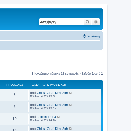
Αναζήτηση
Ειδική αναζήτηση
Σύνδεση
Η αναζήτηση βρήκε 12 εγγραφές • Σελίδα
1
από
1
ΠΡΟΒΟΛΈΣ
ΤΕΛΕΥΤΑΊΑ ΔΗΜΟΣΊΕΥΣΗ
Τ
από
Chios_Graf_Dim_Sch
Π
8
ε
06 Αύγ 2026 13:35
λ
ρ
ε
Τ
από
Chios_Graf_Dim_Sch
Π
3
υ
ε
06 Αύγ 2026 13:17
ο
τ
λ
α
ρ
ε
Τ
από
shipping-mba
β
ί
Π
10
υ
ε
05 Αύγ 2026 14:07
α
ο
τ
λ
δ
ο
α
ρ
ε
η
Τ
από
Chios_Graf_Dim_Sch
β
ί
Π
14
υ
μ