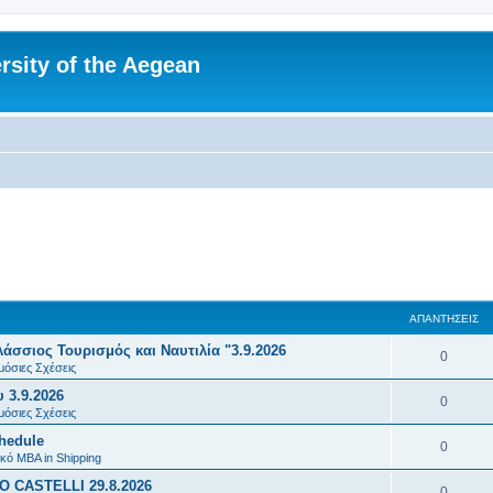
rsity of the Aegean
ΑΠΑΝΤΉΣΕΙΣ
σσιος Τουρισμός και Ναυτιλία "3.9.2026
Α
0
μόσιες Σχέσεις
π
 3.9.2026
Α
0
α
μόσιες Σχέσεις
π
chedule
ν
Α
0
α
κό MBA in Shipping
τ
π
 CASTELLI 29.8.2026
ν
Α
0