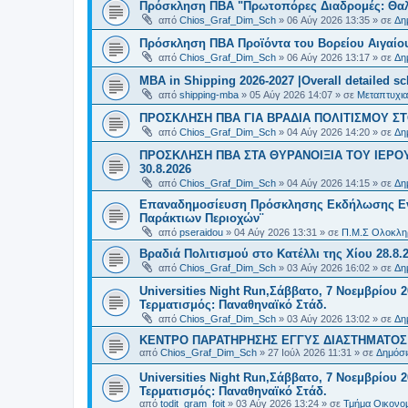
Πρόσκληση ΠΒΑ "Πρωτοπόρες Διαδρομές: Θαλά
από
Chios_Graf_Dim_Sch
»
06 Αύγ 2026 13:35
» σε
Δη
Πρόσκληση ΠΒΑ Προϊόντα του Βορείου Αιγαίου
από
Chios_Graf_Dim_Sch
»
06 Αύγ 2026 13:17
» σε
Δη
MBA in Shipping 2026-2027 |Overall detailed s
από
shipping-mba
»
05 Αύγ 2026 14:07
» σε
Μεταπτυχια
ΠΡΟΣΚΛΗΣΗ ΠΒΑ ΓΙΑ ΒΡΑΔΙΑ ΠΟΛΙΤΙΣΜΟΥ ΣΤΟ
από
Chios_Graf_Dim_Sch
»
04 Αύγ 2026 14:20
» σε
Δη
ΠΡΟΣΚΛΗΣΗ ΠΒΑ ΣΤΑ ΘΥΡΑΝΟΙΞΙΑ ΤΟΥ ΙΕΡΟ
30.8.2026
από
Chios_Graf_Dim_Sch
»
04 Αύγ 2026 14:15
» σε
Δη
Επαναδημοσίευση Πρόσκλησης Εκδήλωσης Ενδι
Παράκτιων Περιοχών¨
από
pseraidou
»
04 Αύγ 2026 13:31
» σε
Π.Μ.Σ Ολοκληρ
Βραδιά Πολιτισμού στο Κατέλλι της Χίου 28.8.
από
Chios_Graf_Dim_Sch
»
03 Αύγ 2026 16:02
» σε
Δη
Universities Night Run,Σάββατο, 7 Νοεμβρίου 2
Τερματισμός: Παναθηναϊκό Στάδ.
από
Chios_Graf_Dim_Sch
»
03 Αύγ 2026 13:02
» σε
Δη
ΚΕΝΤΡΟ ΠΑΡΑΤΗΡΗΣΗΣ ΕΓΓΥΣ ΔΙΑΣΤΗΜΑΤΟΣ Χ
από
Chios_Graf_Dim_Sch
»
27 Ιούλ 2026 11:31
» σε
Δημόσι
Universities Night Run,Σάββατο, 7 Νοεμβρίου 2
Τερματισμός: Παναθηναϊκό Στάδ.
από
todit_gram_foit
»
03 Αύγ 2026 13:24
» σε
Τμήμα Οικονομ