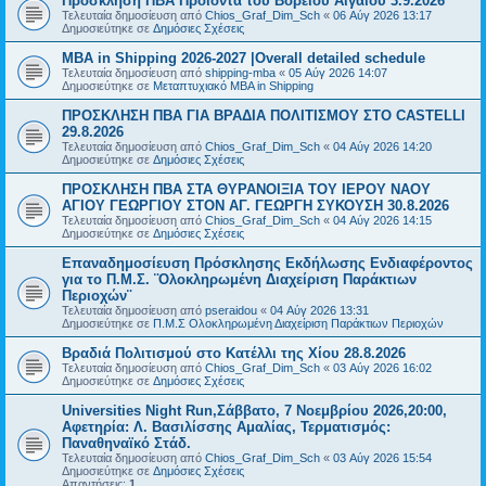
Πρόσκληση ΠΒΑ Προϊόντα του Βορείου Αιγαίου 3.9.2026
Τελευταία δημοσίευση από
Chios_Graf_Dim_Sch
«
06 Αύγ 2026 13:17
Δημοσιεύτηκε σε
Δημόσιες Σχέσεις
MBA in Shipping 2026-2027 |Overall detailed schedule
Τελευταία δημοσίευση από
shipping-mba
«
05 Αύγ 2026 14:07
Δημοσιεύτηκε σε
Μεταπτυχιακό MBA in Shipping
ΠΡΟΣΚΛΗΣΗ ΠΒΑ ΓΙΑ ΒΡΑΔΙΑ ΠΟΛΙΤΙΣΜΟΥ ΣΤΟ CASTELLI
29.8.2026
Τελευταία δημοσίευση από
Chios_Graf_Dim_Sch
«
04 Αύγ 2026 14:20
Δημοσιεύτηκε σε
Δημόσιες Σχέσεις
ΠΡΟΣΚΛΗΣΗ ΠΒΑ ΣΤΑ ΘΥΡΑΝΟΙΞΙΑ ΤΟΥ ΙΕΡΟΥ ΝΑΟΥ
ΑΓΙΟΥ ΓΕΩΡΓΙΟΥ ΣΤΟΝ ΑΓ. ΓΕΩΡΓΗ ΣΥΚΟΥΣΗ 30.8.2026
Τελευταία δημοσίευση από
Chios_Graf_Dim_Sch
«
04 Αύγ 2026 14:15
Δημοσιεύτηκε σε
Δημόσιες Σχέσεις
Επαναδημοσίευση Πρόσκλησης Εκδήλωσης Ενδιαφέροντος
για το Π.Μ.Σ. ¨Ολοκληρωμένη Διαχείριση Παράκτιων
Περιοχών¨
Τελευταία δημοσίευση από
pseraidou
«
04 Αύγ 2026 13:31
Δημοσιεύτηκε σε
Π.Μ.Σ Ολοκληρωμένη Διαχείριση Παράκτιων Περιοχών
Βραδιά Πολιτισμού στο Κατέλλι της Χίου 28.8.2026
Τελευταία δημοσίευση από
Chios_Graf_Dim_Sch
«
03 Αύγ 2026 16:02
Δημοσιεύτηκε σε
Δημόσιες Σχέσεις
Universities Night Run,Σάββατο, 7 Νοεμβρίου 2026,20:00,
Αφετηρία: Λ. Βασιλίσσης Αμαλίας, Τερματισμός:
Παναθηναϊκό Στάδ.
Τελευταία δημοσίευση από
Chios_Graf_Dim_Sch
«
03 Αύγ 2026 15:54
Δημοσιεύτηκε σε
Δημόσιες Σχέσεις
Απαντήσεις:
1