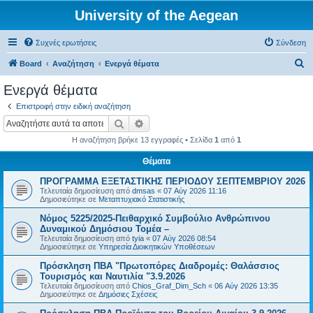
University of the Aegean
Συχνές ερωτήσεις
Σύνδεση
Α
Board
Αναζήτηση
Ενεργά θέματα
ν
Ενεργά θέματα
α
Επιστροφή στην ειδική αναζήτηση
ζ
Αναζήτηση
Ειδική αναζήτηση
ή
Η αναζήτηση βρήκε 13 εγγραφές • Σελίδα
1
από
1
τ
Θέματα
η
ΠΡΟΓΡΑΜΜΑ ΕΞΕΤΑΣΤΙΚΗΣ ΠΕΡΙΟΔΟΥ ΣΕΠΤΕΜΒΡΙΟΥ 2026
σ
Τελευταία δημοσίευση από
dmsas
«
07 Αύγ 2026 11:16
η
Δημοσιεύτηκε σε
Μεταπτυχιακό Στατιστικής
Νόμος 5225/2025-Πειθαρχικό Συμβούλιο Ανθρώπινου
Δυναμικού Δημόσιου Τομέα –
Τελευταία δημοσίευση από
tyia
«
07 Αύγ 2026 08:54
Δημοσιεύτηκε σε
Υπηρεσία Διοικητικών Υποθέσεων
Πρόσκληση ΠΒΑ "Πρωτοπόρες Διαδρομές: Θαλάσσιος
Τουρισμός και Ναυτιλία "3.9.2026
Τελευταία δημοσίευση από
Chios_Graf_Dim_Sch
«
06 Αύγ 2026 13:35
Δημοσιεύτηκε σε
Δημόσιες Σχέσεις