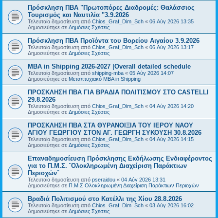
Πρόσκληση ΠΒΑ "Πρωτοπόρες Διαδρομές: Θαλάσσιος
Τουρισμός και Ναυτιλία "3.9.2026
Τελευταία δημοσίευση από
Chios_Graf_Dim_Sch
«
06 Αύγ 2026 13:35
Δημοσιεύτηκε σε
Δημόσιες Σχέσεις
Πρόσκληση ΠΒΑ Προϊόντα του Βορείου Αιγαίου 3.9.2026
Τελευταία δημοσίευση από
Chios_Graf_Dim_Sch
«
06 Αύγ 2026 13:17
Δημοσιεύτηκε σε
Δημόσιες Σχέσεις
MBA in Shipping 2026-2027 |Overall detailed schedule
Τελευταία δημοσίευση από
shipping-mba
«
05 Αύγ 2026 14:07
Δημοσιεύτηκε σε
Μεταπτυχιακό MBA in Shipping
ΠΡΟΣΚΛΗΣΗ ΠΒΑ ΓΙΑ ΒΡΑΔΙΑ ΠΟΛΙΤΙΣΜΟΥ ΣΤΟ CASTELLI
29.8.2026
Τελευταία δημοσίευση από
Chios_Graf_Dim_Sch
«
04 Αύγ 2026 14:20
Δημοσιεύτηκε σε
Δημόσιες Σχέσεις
ΠΡΟΣΚΛΗΣΗ ΠΒΑ ΣΤΑ ΘΥΡΑΝΟΙΞΙΑ ΤΟΥ ΙΕΡΟΥ ΝΑΟΥ
ΑΓΙΟΥ ΓΕΩΡΓΙΟΥ ΣΤΟΝ ΑΓ. ΓΕΩΡΓΗ ΣΥΚΟΥΣΗ 30.8.2026
Τελευταία δημοσίευση από
Chios_Graf_Dim_Sch
«
04 Αύγ 2026 14:15
Δημοσιεύτηκε σε
Δημόσιες Σχέσεις
Επαναδημοσίευση Πρόσκλησης Εκδήλωσης Ενδιαφέροντος
για το Π.Μ.Σ. ¨Ολοκληρωμένη Διαχείριση Παράκτιων
Περιοχών¨
Τελευταία δημοσίευση από
pseraidou
«
04 Αύγ 2026 13:31
Δημοσιεύτηκε σε
Π.Μ.Σ Ολοκληρωμένη Διαχείριση Παράκτιων Περιοχών
Βραδιά Πολιτισμού στο Κατέλλι της Χίου 28.8.2026
Τελευταία δημοσίευση από
Chios_Graf_Dim_Sch
«
03 Αύγ 2026 16:02
Δημοσιεύτηκε σε
Δημόσιες Σχέσεις