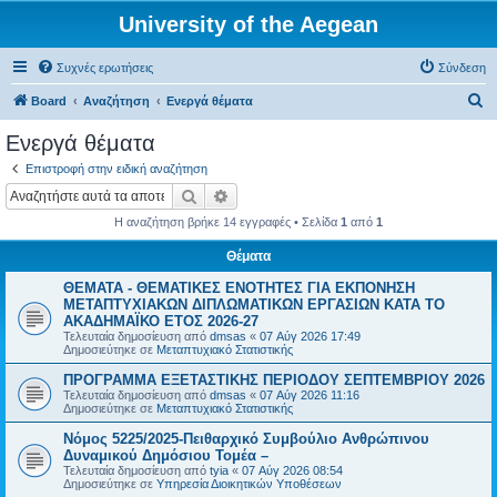
University of the Aegean
Συχνές ερωτήσεις
Σύνδεση
Α
Board
Αναζήτηση
Ενεργά θέματα
ν
Ενεργά θέματα
α
Επιστροφή στην ειδική αναζήτηση
ζ
Αναζήτηση
Ειδική αναζήτηση
ή
Η αναζήτηση βρήκε 14 εγγραφές • Σελίδα
1
από
1
τ
Θέματα
η
ΘΕΜΑΤΑ - ΘΕΜΑΤΙΚΕΣ ΕΝΟΤΗΤΕΣ ΓΙΑ ΕΚΠΟΝΗΣΗ
σ
ΜΕΤΑΠΤΥΧΙΑΚΩΝ ΔΙΠΛΩΜΑΤΙΚΩΝ ΕΡΓΑΣΙΩΝ ΚΑΤΑ ΤΟ
η
ΑΚΑΔΗΜΑΪΚΟ ΕΤΟΣ 2026-27
Τελευταία δημοσίευση από
dmsas
«
07 Αύγ 2026 17:49
Δημοσιεύτηκε σε
Μεταπτυχιακό Στατιστικής
ΠΡΟΓΡΑΜΜΑ ΕΞΕΤΑΣΤΙΚΗΣ ΠΕΡΙΟΔΟΥ ΣΕΠΤΕΜΒΡΙΟΥ 2026
Τελευταία δημοσίευση από
dmsas
«
07 Αύγ 2026 11:16
Δημοσιεύτηκε σε
Μεταπτυχιακό Στατιστικής
Νόμος 5225/2025-Πειθαρχικό Συμβούλιο Ανθρώπινου
Δυναμικού Δημόσιου Τομέα –
Τελευταία δημοσίευση από
tyia
«
07 Αύγ 2026 08:54
Δημοσιεύτηκε σε
Υπηρεσία Διοικητικών Υποθέσεων