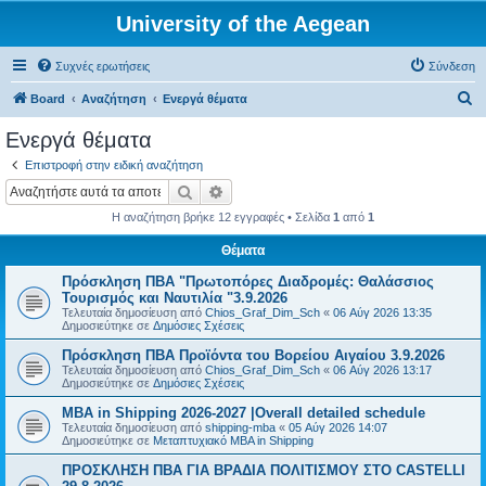
University of the Aegean
Συχνές ερωτήσεις
Σύνδεση
Α
Board
Αναζήτηση
Ενεργά θέματα
ν
Ενεργά θέματα
α
Επιστροφή στην ειδική αναζήτηση
ζ
Αναζήτηση
Ειδική αναζήτηση
ή
Η αναζήτηση βρήκε 12 εγγραφές • Σελίδα
1
από
1
τ
Θέματα
η
Πρόσκληση ΠΒΑ "Πρωτοπόρες Διαδρομές: Θαλάσσιος
σ
Τουρισμός και Ναυτιλία "3.9.2026
η
Τελευταία δημοσίευση από
Chios_Graf_Dim_Sch
«
06 Αύγ 2026 13:35
Δημοσιεύτηκε σε
Δημόσιες Σχέσεις
Πρόσκληση ΠΒΑ Προϊόντα του Βορείου Αιγαίου 3.9.2026
Τελευταία δημοσίευση από
Chios_Graf_Dim_Sch
«
06 Αύγ 2026 13:17
Δημοσιεύτηκε σε
Δημόσιες Σχέσεις
MBA in Shipping 2026-2027 |Overall detailed schedule
Τελευταία δημοσίευση από
shipping-mba
«
05 Αύγ 2026 14:07
Δημοσιεύτηκε σε
Μεταπτυχιακό MBA in Shipping
ΠΡΟΣΚΛΗΣΗ ΠΒΑ ΓΙΑ ΒΡΑΔΙΑ ΠΟΛΙΤΙΣΜΟΥ ΣΤΟ CASTELLI