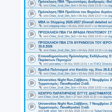
Πρόσκληση ΠΒΑ "Πρωτοπόρες Διαδρομές: Θαλά
από
Chios_Graf_Dim_Sch
»
06 Αύγ 2026 13:35
» σε
Δη
Πρόσκληση ΠΒΑ Προϊόντα του Βορείου Αιγαίου
από
Chios_Graf_Dim_Sch
»
06 Αύγ 2026 13:17
» σε
Δη
MBA in Shipping 2026-2027 |Overall detailed s
από
shipping-mba
»
05 Αύγ 2026 14:07
» σε
Μεταπτυχια
ΠΡΟΣΚΛΗΣΗ ΠΒΑ ΓΙΑ ΒΡΑΔΙΑ ΠΟΛΙΤΙΣΜΟΥ ΣΤΟ
από
Chios_Graf_Dim_Sch
»
04 Αύγ 2026 14:20
» σε
Δη
ΠΡΟΣΚΛΗΣΗ ΠΒΑ ΣΤΑ ΘΥΡΑΝΟΙΞΙΑ ΤΟΥ ΙΕΡΟ
30.8.2026
από
Chios_Graf_Dim_Sch
»
04 Αύγ 2026 14:15
» σε
Δη
Επαναδημοσίευση Πρόσκλησης Εκδήλωσης Ενδι
Παράκτιων Περιοχών¨
από
pseraidou
»
04 Αύγ 2026 13:31
» σε
Π.Μ.Σ Ολοκληρ
Βραδιά Πολιτισμού στο Κατέλλι της Χίου 28.8.
από
Chios_Graf_Dim_Sch
»
03 Αύγ 2026 16:02
» σε
Δη
Universities Night Run,Σάββατο, 7 Νοεμβρίου 2
Τερματισμός: Παναθηναϊκό Στάδ.
από
Chios_Graf_Dim_Sch
»
03 Αύγ 2026 13:02
» σε
Δη
ΚΕΝΤΡΟ ΠΑΡΑΤΗΡΗΣΗΣ ΕΓΓΥΣ ΔΙΑΣΤΗΜΑΤΟΣ Χ
από
Chios_Graf_Dim_Sch
»
27 Ιούλ 2026 11:31
» σε
Δημόσι
Universities Night Run,Σάββατο, 7 Νοεμβρίου 2
Τερματισμός: Παναθηναϊκό Στάδ.
από
todit_gram_foit
»
03 Αύγ 2026 13:24
» σε
Τμήμα Οικονομ