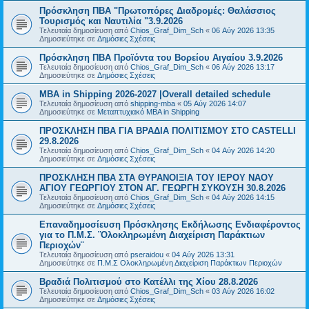
Πρόσκληση ΠΒΑ "Πρωτοπόρες Διαδρομές: Θαλάσσιος
Τουρισμός και Ναυτιλία "3.9.2026
Τελευταία δημοσίευση από
Chios_Graf_Dim_Sch
«
06 Αύγ 2026 13:35
Δημοσιεύτηκε σε
Δημόσιες Σχέσεις
Πρόσκληση ΠΒΑ Προϊόντα του Βορείου Αιγαίου 3.9.2026
Τελευταία δημοσίευση από
Chios_Graf_Dim_Sch
«
06 Αύγ 2026 13:17
Δημοσιεύτηκε σε
Δημόσιες Σχέσεις
MBA in Shipping 2026-2027 |Overall detailed schedule
Τελευταία δημοσίευση από
shipping-mba
«
05 Αύγ 2026 14:07
Δημοσιεύτηκε σε
Μεταπτυχιακό MBA in Shipping
ΠΡΟΣΚΛΗΣΗ ΠΒΑ ΓΙΑ ΒΡΑΔΙΑ ΠΟΛΙΤΙΣΜΟΥ ΣΤΟ CASTELLI
29.8.2026
Τελευταία δημοσίευση από
Chios_Graf_Dim_Sch
«
04 Αύγ 2026 14:20
Δημοσιεύτηκε σε
Δημόσιες Σχέσεις
ΠΡΟΣΚΛΗΣΗ ΠΒΑ ΣΤΑ ΘΥΡΑΝΟΙΞΙΑ ΤΟΥ ΙΕΡΟΥ ΝΑΟΥ
ΑΓΙΟΥ ΓΕΩΡΓΙΟΥ ΣΤΟΝ ΑΓ. ΓΕΩΡΓΗ ΣΥΚΟΥΣΗ 30.8.2026
Τελευταία δημοσίευση από
Chios_Graf_Dim_Sch
«
04 Αύγ 2026 14:15
Δημοσιεύτηκε σε
Δημόσιες Σχέσεις
Επαναδημοσίευση Πρόσκλησης Εκδήλωσης Ενδιαφέροντος
για το Π.Μ.Σ. ¨Ολοκληρωμένη Διαχείριση Παράκτιων
Περιοχών¨
Τελευταία δημοσίευση από
pseraidou
«
04 Αύγ 2026 13:31
Δημοσιεύτηκε σε
Π.Μ.Σ Ολοκληρωμένη Διαχείριση Παράκτιων Περιοχών
Βραδιά Πολιτισμού στο Κατέλλι της Χίου 28.8.2026
Τελευταία δημοσίευση από
Chios_Graf_Dim_Sch
«
03 Αύγ 2026 16:02
Δημοσιεύτηκε σε
Δημόσιες Σχέσεις