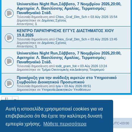
Universities Night Run,Σάββατο, 7 Νοεμβρίου 2026,20:00,
Αφετηρία: Λ. Βασιλίσσης Αμαλίας, Τερματισμός:
Παναθηναϊκό Στάδ.
Τελευταία δημοσίευση από
Chios_Graf_Dim_Sch
«
03 Αύγ 2026 15:54
Δημοσιεύτηκε σε
Δημόσιες Σχέσεις
Απαντήσεις:
1
ΚΕΝΤΡΟ ΠΑΡΑΤΗΡΗΣΗΣ ΕΓΓΥΣ ΔΙΑΣΤΗΜΑΤΟΣ ΧΙΟΥ
19.8.2026
Τελευταία δημοσίευση από
Chios_Graf_Dim_Sch
«
03 Αύγ 2026 13:45
Δημοσιεύτηκε σε
Δημόσιες Σχέσεις
Απαντήσεις:
1
Universities Night Run,Σάββατο, 7 Νοεμβρίου 2026,20:00,
Αφετηρία: Λ. Βασιλίσσης Αμαλίας, Τερματισμός:
Παναθηναϊκό Στάδ.
Τελευταία δημοσίευση από
todit_gram_foit
«
03 Αύγ 2026 13:24
Δημοσιεύτηκε σε
Τμήμα Οικονομικής και Διοίκησης Τουρισμού
Προκήρυξη για την ανάδειξη αιρετών στο Υπηρεσιακό
Συμβούλιο Διοικητικού Προσωπικού
Τελευταία δημοσίευση από
tyia
«
03 Αύγ 2026 09:51
Δημοσιεύτηκε σε
Υπηρεσία Διοικητικών Υποθέσεων
Η αναζήτηση βρήκε 14 εγγραφές • Σελίδα
1
από
1
Αυτή η ιστοσελίδα χρησιμοποιεί cookies για να
επιβεβαιώσει ότι θα έχετε την καλύτερη δυνατή
Board
Διαγραφή cookies
Όλοι οι χρόνοι είναι
UTC+03:00
εμπειρία χρήσης.
Μάθετε περισσότερα