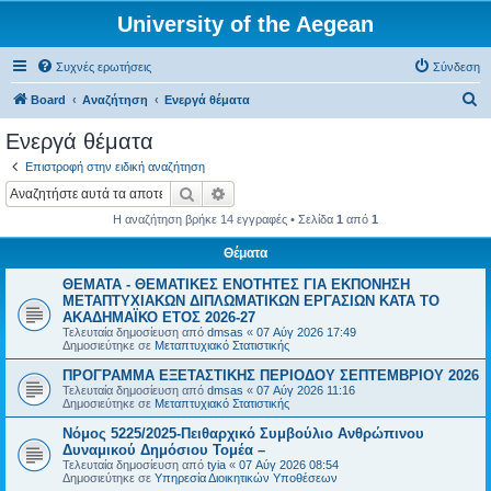
University of the Aegean
Συχνές ερωτήσεις
Σύνδεση
Α
Board
Αναζήτηση
Ενεργά θέματα
ν
Ενεργά θέματα
α
Επιστροφή στην ειδική αναζήτηση
ζ
Αναζήτηση
Ειδική αναζήτηση
ή
Η αναζήτηση βρήκε 14 εγγραφές • Σελίδα
1
από
1
τ
Θέματα
η
ΘΕΜΑΤΑ - ΘΕΜΑΤΙΚΕΣ ΕΝΟΤΗΤΕΣ ΓΙΑ ΕΚΠΟΝΗΣΗ
σ
ΜΕΤΑΠΤΥΧΙΑΚΩΝ ΔΙΠΛΩΜΑΤΙΚΩΝ ΕΡΓΑΣΙΩΝ ΚΑΤΑ ΤΟ
η
ΑΚΑΔΗΜΑΪΚΟ ΕΤΟΣ 2026-27
Τελευταία δημοσίευση από
dmsas
«
07 Αύγ 2026 17:49
Δημοσιεύτηκε σε
Μεταπτυχιακό Στατιστικής
ΠΡΟΓΡΑΜΜΑ ΕΞΕΤΑΣΤΙΚΗΣ ΠΕΡΙΟΔΟΥ ΣΕΠΤΕΜΒΡΙΟΥ 2026
Τελευταία δημοσίευση από
dmsas
«
07 Αύγ 2026 11:16
Δημοσιεύτηκε σε
Μεταπτυχιακό Στατιστικής
Νόμος 5225/2025-Πειθαρχικό Συμβούλιο Ανθρώπινου
Δυναμικού Δημόσιου Τομέα –
Τελευταία δημοσίευση από
tyia
«
07 Αύγ 2026 08:54
Δημοσιεύτηκε σε
Υπηρεσία Διοικητικών Υποθέσεων