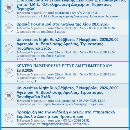
Επαναδημοσίευση Πρόσκλησης Εκδήλωσης Ενδιαφέροντος
για το Π.Μ.Σ. ¨Ολοκληρωμένη Διαχείριση Παράκτιων
Περιοχών¨
Τελευταία δημοσίευση από
pseraidou
«
04 Αύγ 2026 13:31
Δημοσιεύτηκε σε
Π.Μ.Σ Ολοκληρωμένη Διαχείριση Παράκτιων Περιοχών
Βραδιά Πολιτισμού στο Κατέλλι της Χίου 28.8.2026
Τελευταία δημοσίευση από
Chios_Graf_Dim_Sch
«
03 Αύγ 2026 16:02
Δημοσιεύτηκε σε
Δημόσιες Σχέσεις
Universities Night Run,Σάββατο, 7 Νοεμβρίου 2026,20:00,
Αφετηρία: Λ. Βασιλίσσης Αμαλίας, Τερματισμός:
Παναθηναϊκό Στάδ.
Τελευταία δημοσίευση από
Chios_Graf_Dim_Sch
«
03 Αύγ 2026 15:54
Δημοσιεύτηκε σε
Δημόσιες Σχέσεις
Απαντήσεις:
1
ΚΕΝΤΡΟ ΠΑΡΑΤΗΡΗΣΗΣ ΕΓΓΥΣ ΔΙΑΣΤΗΜΑΤΟΣ ΧΙΟΥ
19.8.2026
Τελευταία δημοσίευση από
Chios_Graf_Dim_Sch
«
03 Αύγ 2026 13:45
Δημοσιεύτηκε σε
Δημόσιες Σχέσεις
Απαντήσεις:
1
Universities Night Run,Σάββατο, 7 Νοεμβρίου 2026,20:00,
Αφετηρία: Λ. Βασιλίσσης Αμαλίας, Τερματισμός:
Παναθηναϊκό Στάδ.
Τελευταία δημοσίευση από
todit_gram_foit
«
03 Αύγ 2026 13:24
Δημοσιεύτηκε σε
Τμήμα Οικονομικής και Διοίκησης Τουρισμού
Προκήρυξη για την ανάδειξη αιρετών στο Υπηρεσιακό
Συμβούλιο Διοικητικού Προσωπικού
Τελευταία δημοσίευση από
tyia
«
03 Αύγ 2026 09:51
Δημοσιεύτηκε σε
Υπηρεσία Διοικητικών Υποθέσεων