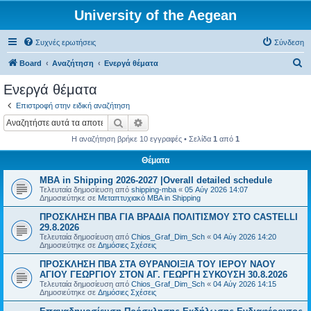
University of the Aegean
Συχνές ερωτήσεις
Σύνδεση
Α
Board
Αναζήτηση
Ενεργά θέματα
ν
Ενεργά θέματα
α
Επιστροφή στην ειδική αναζήτηση
ζ
Αναζήτηση
Ειδική αναζήτηση
ή
Η αναζήτηση βρήκε 10 εγγραφές • Σελίδα
1
από
1
τ
Θέματα
η
MBA in Shipping 2026-2027 |Overall detailed schedule
σ
Τελευταία δημοσίευση από
shipping-mba
«
05 Αύγ 2026 14:07
η
Δημοσιεύτηκε σε
Μεταπτυχιακό MBA in Shipping
ΠΡΟΣΚΛΗΣΗ ΠΒΑ ΓΙΑ ΒΡΑΔΙΑ ΠΟΛΙΤΙΣΜΟΥ ΣΤΟ CASTELLI
29.8.2026
Τελευταία δημοσίευση από
Chios_Graf_Dim_Sch
«
04 Αύγ 2026 14:20
Δημοσιεύτηκε σε
Δημόσιες Σχέσεις
ΠΡΟΣΚΛΗΣΗ ΠΒΑ ΣΤΑ ΘΥΡΑΝΟΙΞΙΑ ΤΟΥ ΙΕΡΟΥ ΝΑΟΥ
ΑΓΙΟΥ ΓΕΩΡΓΙΟΥ ΣΤΟΝ ΑΓ. ΓΕΩΡΓΗ ΣΥΚΟΥΣΗ 30.8.2026
Τελευταία δημοσίευση από
Chios_Graf_Dim_Sch
«
04 Αύγ 2026 14:15
Δημοσιεύτηκε σε
Δημόσιες Σχέσεις