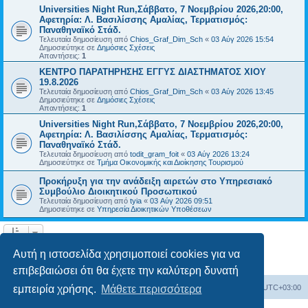
Universities Night Run,Σάββατο, 7 Νοεμβρίου 2026,20:00,
Αφετηρία: Λ. Βασιλίσσης Αμαλίας, Τερματισμός:
Παναθηναϊκό Στάδ.
Τελευταία δημοσίευση από
Chios_Graf_Dim_Sch
«
03 Αύγ 2026 15:54
Δημοσιεύτηκε σε
Δημόσιες Σχέσεις
Απαντήσεις:
1
ΚΕΝΤΡΟ ΠΑΡΑΤΗΡΗΣΗΣ ΕΓΓΥΣ ΔΙΑΣΤΗΜΑΤΟΣ ΧΙΟΥ
19.8.2026
Τελευταία δημοσίευση από
Chios_Graf_Dim_Sch
«
03 Αύγ 2026 13:45
Δημοσιεύτηκε σε
Δημόσιες Σχέσεις
Απαντήσεις:
1
Universities Night Run,Σάββατο, 7 Νοεμβρίου 2026,20:00,
Αφετηρία: Λ. Βασιλίσσης Αμαλίας, Τερματισμός:
Παναθηναϊκό Στάδ.
Τελευταία δημοσίευση από
todit_gram_foit
«
03 Αύγ 2026 13:24
Δημοσιεύτηκε σε
Τμήμα Οικονομικής και Διοίκησης Τουρισμού
Προκήρυξη για την ανάδειξη αιρετών στο Υπηρεσιακό
Συμβούλιο Διοικητικού Προσωπικού
Τελευταία δημοσίευση από
tyia
«
03 Αύγ 2026 09:51
Δημοσιεύτηκε σε
Υπηρεσία Διοικητικών Υποθέσεων
Η αναζήτηση βρήκε 14 εγγραφές • Σελίδα
1
από
1
Αυτή η ιστοσελίδα χρησιμοποιεί cookies για να
επιβεβαιώσει ότι θα έχετε την καλύτερη δυνατή
Board
Διαγραφή cookies
Όλοι οι χρόνοι είναι
UTC+03:00
εμπειρία χρήσης.
Μάθετε περισσότερα