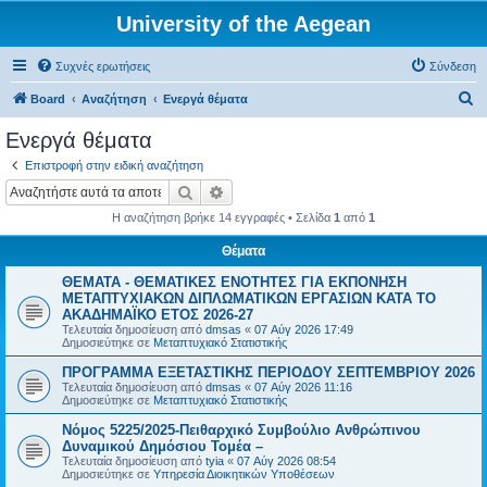
University of the Aegean
Συχνές ερωτήσεις
Σύνδεση
Α
Board
Αναζήτηση
Ενεργά θέματα
ν
Ενεργά θέματα
α
Επιστροφή στην ειδική αναζήτηση
ζ
Αναζήτηση
Ειδική αναζήτηση
ή
Η αναζήτηση βρήκε 14 εγγραφές • Σελίδα
1
από
1
τ
Θέματα
η
ΘΕΜΑΤΑ - ΘΕΜΑΤΙΚΕΣ ΕΝΟΤΗΤΕΣ ΓΙΑ ΕΚΠΟΝΗΣΗ
σ
ΜΕΤΑΠΤΥΧΙΑΚΩΝ ΔΙΠΛΩΜΑΤΙΚΩΝ ΕΡΓΑΣΙΩΝ ΚΑΤΑ ΤΟ
η
ΑΚΑΔΗΜΑΪΚΟ ΕΤΟΣ 2026-27
Τελευταία δημοσίευση από
dmsas
«
07 Αύγ 2026 17:49
Δημοσιεύτηκε σε
Μεταπτυχιακό Στατιστικής
ΠΡΟΓΡΑΜΜΑ ΕΞΕΤΑΣΤΙΚΗΣ ΠΕΡΙΟΔΟΥ ΣΕΠΤΕΜΒΡΙΟΥ 2026
Τελευταία δημοσίευση από
dmsas
«
07 Αύγ 2026 11:16
Δημοσιεύτηκε σε
Μεταπτυχιακό Στατιστικής
Νόμος 5225/2025-Πειθαρχικό Συμβούλιο Ανθρώπινου
Δυναμικού Δημόσιου Τομέα –
Τελευταία δημοσίευση από
tyia
«
07 Αύγ 2026 08:54
Δημοσιεύτηκε σε
Υπηρεσία Διοικητικών Υποθέσεων