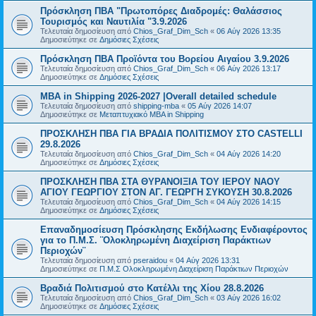
Πρόσκληση ΠΒΑ "Πρωτοπόρες Διαδρομές: Θαλάσσιος
Τουρισμός και Ναυτιλία "3.9.2026
Τελευταία δημοσίευση από
Chios_Graf_Dim_Sch
«
06 Αύγ 2026 13:35
Δημοσιεύτηκε σε
Δημόσιες Σχέσεις
Πρόσκληση ΠΒΑ Προϊόντα του Βορείου Αιγαίου 3.9.2026
Τελευταία δημοσίευση από
Chios_Graf_Dim_Sch
«
06 Αύγ 2026 13:17
Δημοσιεύτηκε σε
Δημόσιες Σχέσεις
MBA in Shipping 2026-2027 |Overall detailed schedule
Τελευταία δημοσίευση από
shipping-mba
«
05 Αύγ 2026 14:07
Δημοσιεύτηκε σε
Μεταπτυχιακό MBA in Shipping
ΠΡΟΣΚΛΗΣΗ ΠΒΑ ΓΙΑ ΒΡΑΔΙΑ ΠΟΛΙΤΙΣΜΟΥ ΣΤΟ CASTELLI
29.8.2026
Τελευταία δημοσίευση από
Chios_Graf_Dim_Sch
«
04 Αύγ 2026 14:20
Δημοσιεύτηκε σε
Δημόσιες Σχέσεις
ΠΡΟΣΚΛΗΣΗ ΠΒΑ ΣΤΑ ΘΥΡΑΝΟΙΞΙΑ ΤΟΥ ΙΕΡΟΥ ΝΑΟΥ
ΑΓΙΟΥ ΓΕΩΡΓΙΟΥ ΣΤΟΝ ΑΓ. ΓΕΩΡΓΗ ΣΥΚΟΥΣΗ 30.8.2026
Τελευταία δημοσίευση από
Chios_Graf_Dim_Sch
«
04 Αύγ 2026 14:15
Δημοσιεύτηκε σε
Δημόσιες Σχέσεις
Επαναδημοσίευση Πρόσκλησης Εκδήλωσης Ενδιαφέροντος
για το Π.Μ.Σ. ¨Ολοκληρωμένη Διαχείριση Παράκτιων
Περιοχών¨
Τελευταία δημοσίευση από
pseraidou
«
04 Αύγ 2026 13:31
Δημοσιεύτηκε σε
Π.Μ.Σ Ολοκληρωμένη Διαχείριση Παράκτιων Περιοχών
Βραδιά Πολιτισμού στο Κατέλλι της Χίου 28.8.2026
Τελευταία δημοσίευση από
Chios_Graf_Dim_Sch
«
03 Αύγ 2026 16:02
Δημοσιεύτηκε σε
Δημόσιες Σχέσεις