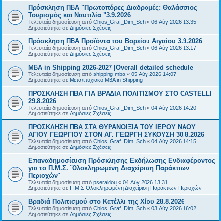
Πρόσκληση ΠΒΑ "Πρωτοπόρες Διαδρομές: Θαλάσσιος
Τουρισμός και Ναυτιλία "3.9.2026
Τελευταία δημοσίευση από
Chios_Graf_Dim_Sch
«
06 Αύγ 2026 13:35
Δημοσιεύτηκε σε
Δημόσιες Σχέσεις
Πρόσκληση ΠΒΑ Προϊόντα του Βορείου Αιγαίου 3.9.2026
Τελευταία δημοσίευση από
Chios_Graf_Dim_Sch
«
06 Αύγ 2026 13:17
Δημοσιεύτηκε σε
Δημόσιες Σχέσεις
MBA in Shipping 2026-2027 |Overall detailed schedule
Τελευταία δημοσίευση από
shipping-mba
«
05 Αύγ 2026 14:07
Δημοσιεύτηκε σε
Μεταπτυχιακό MBA in Shipping
ΠΡΟΣΚΛΗΣΗ ΠΒΑ ΓΙΑ ΒΡΑΔΙΑ ΠΟΛΙΤΙΣΜΟΥ ΣΤΟ CASTELLI
29.8.2026
Τελευταία δημοσίευση από
Chios_Graf_Dim_Sch
«
04 Αύγ 2026 14:20
Δημοσιεύτηκε σε
Δημόσιες Σχέσεις
ΠΡΟΣΚΛΗΣΗ ΠΒΑ ΣΤΑ ΘΥΡΑΝΟΙΞΙΑ ΤΟΥ ΙΕΡΟΥ ΝΑΟΥ
ΑΓΙΟΥ ΓΕΩΡΓΙΟΥ ΣΤΟΝ ΑΓ. ΓΕΩΡΓΗ ΣΥΚΟΥΣΗ 30.8.2026
Τελευταία δημοσίευση από
Chios_Graf_Dim_Sch
«
04 Αύγ 2026 14:15
Δημοσιεύτηκε σε
Δημόσιες Σχέσεις
Επαναδημοσίευση Πρόσκλησης Εκδήλωσης Ενδιαφέροντος
για το Π.Μ.Σ. ¨Ολοκληρωμένη Διαχείριση Παράκτιων
Περιοχών¨
Τελευταία δημοσίευση από
pseraidou
«
04 Αύγ 2026 13:31
Δημοσιεύτηκε σε
Π.Μ.Σ Ολοκληρωμένη Διαχείριση Παράκτιων Περιοχών
Βραδιά Πολιτισμού στο Κατέλλι της Χίου 28.8.2026
Τελευταία δημοσίευση από
Chios_Graf_Dim_Sch
«
03 Αύγ 2026 16:02
Δημοσιεύτηκε σε
Δημόσιες Σχέσεις