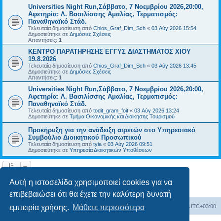
Universities Night Run,Σάββατο, 7 Νοεμβρίου 2026,20:00,
Αφετηρία: Λ. Βασιλίσσης Αμαλίας, Τερματισμός:
Παναθηναϊκό Στάδ.
Τελευταία δημοσίευση από
Chios_Graf_Dim_Sch
«
03 Αύγ 2026 15:54
Δημοσιεύτηκε σε
Δημόσιες Σχέσεις
Απαντήσεις:
1
ΚΕΝΤΡΟ ΠΑΡΑΤΗΡΗΣΗΣ ΕΓΓΥΣ ΔΙΑΣΤΗΜΑΤΟΣ ΧΙΟΥ
19.8.2026
Τελευταία δημοσίευση από
Chios_Graf_Dim_Sch
«
03 Αύγ 2026 13:45
Δημοσιεύτηκε σε
Δημόσιες Σχέσεις
Απαντήσεις:
1
Universities Night Run,Σάββατο, 7 Νοεμβρίου 2026,20:00,
Αφετηρία: Λ. Βασιλίσσης Αμαλίας, Τερματισμός:
Παναθηναϊκό Στάδ.
Τελευταία δημοσίευση από
todit_gram_foit
«
03 Αύγ 2026 13:24
Δημοσιεύτηκε σε
Τμήμα Οικονομικής και Διοίκησης Τουρισμού
Προκήρυξη για την ανάδειξη αιρετών στο Υπηρεσιακό
Συμβούλιο Διοικητικού Προσωπικού
Τελευταία δημοσίευση από
tyia
«
03 Αύγ 2026 09:51
Δημοσιεύτηκε σε
Υπηρεσία Διοικητικών Υποθέσεων
Η αναζήτηση βρήκε 14 εγγραφές • Σελίδα
1
από
1
Αυτή η ιστοσελίδα χρησιμοποιεί cookies για να
επιβεβαιώσει ότι θα έχετε την καλύτερη δυνατή
Board
Διαγραφή cookies
Όλοι οι χρόνοι είναι
UTC+03:00
εμπειρία χρήσης.
Μάθετε περισσότερα