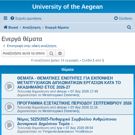
University of the Aegean
Συχνές ερωτήσεις
Σύνδεση
Α
Board
Αναζήτηση
Ενεργά θέματα
ν
Ενεργά θέματα
α
Επιστροφή στην ειδική αναζήτηση
ζ
Αναζήτηση
Ειδική αναζήτηση
ή
Η αναζήτηση βρήκε 14 εγγραφές • Σελίδα
1
από
1
τ
Θέματα
η
ΘΕΜΑΤΑ - ΘΕΜΑΤΙΚΕΣ ΕΝΟΤΗΤΕΣ ΓΙΑ ΕΚΠΟΝΗΣΗ
σ
ΜΕΤΑΠΤΥΧΙΑΚΩΝ ΔΙΠΛΩΜΑΤΙΚΩΝ ΕΡΓΑΣΙΩΝ ΚΑΤΑ ΤΟ
η
ΑΚΑΔΗΜΑΪΚΟ ΕΤΟΣ 2026-27
Τελευταία δημοσίευση από
dmsas
«
07 Αύγ 2026 17:49
Δημοσιεύτηκε σε
Μεταπτυχιακό Στατιστικής
ΠΡΟΓΡΑΜΜΑ ΕΞΕΤΑΣΤΙΚΗΣ ΠΕΡΙΟΔΟΥ ΣΕΠΤΕΜΒΡΙΟΥ 2026
Τελευταία δημοσίευση από
dmsas
«
07 Αύγ 2026 11:16
Δημοσιεύτηκε σε
Μεταπτυχιακό Στατιστικής
Νόμος 5225/2025-Πειθαρχικό Συμβούλιο Ανθρώπινου
Δυναμικού Δημόσιου Τομέα –
Τελευταία δημοσίευση από
tyia
«
07 Αύγ 2026 08:54
Δημοσιεύτηκε σε
Υπηρεσία Διοικητικών Υποθέσεων