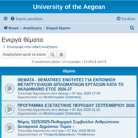
University of the Aegean
Συχνές ερωτήσεις
Σύνδεση
Α
Board
Αναζήτηση
Ενεργά θέματα
ν
Ενεργά θέματα
α
Επιστροφή στην ειδική αναζήτηση
ζ
Αναζήτηση
Ειδική αναζήτηση
ή
Η αναζήτηση βρήκε 14 εγγραφές • Σελίδα
1
από
1
τ
Θέματα
η
ΘΕΜΑΤΑ - ΘΕΜΑΤΙΚΕΣ ΕΝΟΤΗΤΕΣ ΓΙΑ ΕΚΠΟΝΗΣΗ
σ
ΜΕΤΑΠΤΥΧΙΑΚΩΝ ΔΙΠΛΩΜΑΤΙΚΩΝ ΕΡΓΑΣΙΩΝ ΚΑΤΑ ΤΟ
η
ΑΚΑΔΗΜΑΪΚΟ ΕΤΟΣ 2026-27
Τελευταία δημοσίευση από
dmsas
«
07 Αύγ 2026 17:49
Δημοσιεύτηκε σε
Μεταπτυχιακό Στατιστικής
ΠΡΟΓΡΑΜΜΑ ΕΞΕΤΑΣΤΙΚΗΣ ΠΕΡΙΟΔΟΥ ΣΕΠΤΕΜΒΡΙΟΥ 2026
Τελευταία δημοσίευση από
dmsas
«
07 Αύγ 2026 11:16
Δημοσιεύτηκε σε
Μεταπτυχιακό Στατιστικής
Νόμος 5225/2025-Πειθαρχικό Συμβούλιο Ανθρώπινου
Δυναμικού Δημόσιου Τομέα –
Τελευταία δημοσίευση από
tyia
«
07 Αύγ 2026 08:54
Δημοσιεύτηκε σε
Υπηρεσία Διοικητικών Υποθέσεων