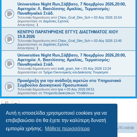
Universities Night Run,Σάββατο, 7 Νοεμβρίου 2026,20:00,
Αφετηρία: Λ. Βασιλίσσης Αμαλίας, Τερματισμός:
Παναθηναϊκό Στάδ.
Τελευταία δημοσίευση από
Chios_Graf_Dim_Sch
«
03 Αύγ 2026 15:54
Δημοσιεύτηκε σε
Δημόσιες Σχέσεις
Απαντήσεις:
1
ΚΕΝΤΡΟ ΠΑΡΑΤΗΡΗΣΗΣ ΕΓΓΥΣ ΔΙΑΣΤΗΜΑΤΟΣ ΧΙΟΥ
19.8.2026
Τελευταία δημοσίευση από
Chios_Graf_Dim_Sch
«
03 Αύγ 2026 13:45
Δημοσιεύτηκε σε
Δημόσιες Σχέσεις
Απαντήσεις:
1
Universities Night Run,Σάββατο, 7 Νοεμβρίου 2026,20:00,
Αφετηρία: Λ. Βασιλίσσης Αμαλίας, Τερματισμός:
Παναθηναϊκό Στάδ.
Τελευταία δημοσίευση από
todit_gram_foit
«
03 Αύγ 2026 13:24
Δημοσιεύτηκε σε
Τμήμα Οικονομικής και Διοίκησης Τουρισμού
Προκήρυξη για την ανάδειξη αιρετών στο Υπηρεσιακό
Συμβούλιο Διοικητικού Προσωπικού
Τελευταία δημοσίευση από
tyia
«
03 Αύγ 2026 09:51
Δημοσιεύτηκε σε
Υπηρεσία Διοικητικών Υποθέσεων
Η αναζήτηση βρήκε 14 εγγραφές • Σελίδα
1
από
1
Αυτή η ιστοσελίδα χρησιμοποιεί cookies για να
επιβεβαιώσει ότι θα έχετε την καλύτερη δυνατή
Board
Διαγραφή cookies
Όλοι οι χρόνοι είναι
UTC+03:00
εμπειρία χρήσης.
Μάθετε περισσότερα