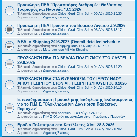
Πρόσκληση ΠΒΑ "Πρωτοπόρες Διαδρομές: Θαλάσσιος
Τουρισμός και Ναυτιλία "3.9.2026
Τελευταία δημοσίευση από
Chios_Graf_Dim_Sch
«
06 Αύγ 2026 13:35
Δημοσιεύτηκε σε
Δημόσιες Σχέσεις
Πρόσκληση ΠΒΑ Προϊόντα του Βορείου Αιγαίου 3.9.2026
Τελευταία δημοσίευση από
Chios_Graf_Dim_Sch
«
06 Αύγ 2026 13:17
Δημοσιεύτηκε σε
Δημόσιες Σχέσεις
MBA in Shipping 2026-2027 |Overall detailed schedule
Τελευταία δημοσίευση από
shipping-mba
«
05 Αύγ 2026 14:07
Δημοσιεύτηκε σε
Μεταπτυχιακό MBA in Shipping
ΠΡΟΣΚΛΗΣΗ ΠΒΑ ΓΙΑ ΒΡΑΔΙΑ ΠΟΛΙΤΙΣΜΟΥ ΣΤΟ CASTELLI
29.8.2026
Τελευταία δημοσίευση από
Chios_Graf_Dim_Sch
«
04 Αύγ 2026 14:20
Δημοσιεύτηκε σε
Δημόσιες Σχέσεις
ΠΡΟΣΚΛΗΣΗ ΠΒΑ ΣΤΑ ΘΥΡΑΝΟΙΞΙΑ ΤΟΥ ΙΕΡΟΥ ΝΑΟΥ
ΑΓΙΟΥ ΓΕΩΡΓΙΟΥ ΣΤΟΝ ΑΓ. ΓΕΩΡΓΗ ΣΥΚΟΥΣΗ 30.8.2026
Τελευταία δημοσίευση από
Chios_Graf_Dim_Sch
«
04 Αύγ 2026 14:15
Δημοσιεύτηκε σε
Δημόσιες Σχέσεις
Επαναδημοσίευση Πρόσκλησης Εκδήλωσης Ενδιαφέροντος
για το Π.Μ.Σ. ¨Ολοκληρωμένη Διαχείριση Παράκτιων
Περιοχών¨
Τελευταία δημοσίευση από
pseraidou
«
04 Αύγ 2026 13:31
Δημοσιεύτηκε σε
Π.Μ.Σ Ολοκληρωμένη Διαχείριση Παράκτιων Περιοχών
Βραδιά Πολιτισμού στο Κατέλλι της Χίου 28.8.2026
Τελευταία δημοσίευση από
Chios_Graf_Dim_Sch
«
03 Αύγ 2026 16:02
Δημοσιεύτηκε σε
Δημόσιες Σχέσεις