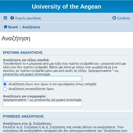
University of the Aegean
Συχνές ερωτήσεις
Σύνδεση
Board
Αναζήτηση
Αναζήτηση
ΕΡΏΤΗΜΑ ΑΝΑΖΉΤΗΣΗΣ
Αναζήτηση για λέξεις-κλειδιά:
Τοποθετήστε το
+
μπροστά από μια λέξη που πρέπει να βρεθεί και
-
μπροστά από μια
λέξη που δεν πρέπει να βρεθεί. Βάλτε μια λίστα με λέξεις που χωρίζονται με
|
σε
αγκύλες αν πρέπει να βρεθεί μόνο μια από αυτές τις λέξεις. Χρησιμοποιείστε * ως
μπαλαντέρ για μερική αντιστοιχία.
Αναζήτηση όλων των όρων ή του ερωτήματος όπως εισήχθη
Αναζήτηση οποιουδήποτε όρου
Αναζήτηση για συγγραφέα:
Χρησιμοποιείστε * ως μπαλαντέρ για μερική αντιστοιχία.
ΡΥΘΜΊΣΕΙΣ ΑΝΑΖΉΤΗΣΗΣ
Αναζήτηση στις Δ. Συζητήσεις:
Επιλέξτε τη Δ. Συζήτηση ή τις Δ. Συζητήσεις στις οποίες θέλετε να αναζητήσετε. Υπο-
συζητήσεις θα αναζητηθούν αυτόματα εάν δεν απενεργοποιήσετε την “Αναζήτηση υπο-