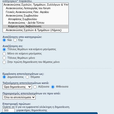
κατηγοριών“ παρακάτω.
Αναζήτηση υπο-κατηγοριών:
Ναι
Όχι
Αναζήτηση σε:
Τίτλους θεμάτων και κείμενο μηνύματος
Μόνο σε κείμενο μηνύματος
Τίτλους θεμάτων μόνο
Στην πρώτη δημοσίευση του θέματος μόνο
Εμφάνιση αποτελεσμάτων ως:
Δημοσιεύσεις
Θέματα
Ταξινόμηση αποτελεσμάτων κατά:
Αύξουσα
Φθίνουσα
Περιορισμός αποτελεσμάτων σε πριν από:
Επιστροφή πρώτων:
Ορίστε σε 0 για να εμφανιστεί ολόκληρη η δημοσίευση.
χαρακτήρες δημοσίευσης