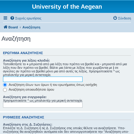
University of the Aegean
Συχνές ερωτήσεις
Σύνδεση
Board
Αναζήτηση
Αναζήτηση
ΕΡΏΤΗΜΑ ΑΝΑΖΉΤΗΣΗΣ
Αναζήτηση για λέξεις-κλειδιά:
Τοποθετήστε το
+
μπροστά από μια λέξη που πρέπει να βρεθεί και
-
μπροστά από μια
λέξη που δεν πρέπει να βρεθεί. Βάλτε μια λίστα με λέξεις που χωρίζονται με
|
σε
αγκύλες αν πρέπει να βρεθεί μόνο μια από αυτές τις λέξεις. Χρησιμοποιείστε * ως
μπαλαντέρ για μερική αντιστοιχία.
Αναζήτηση όλων των όρων ή του ερωτήματος όπως εισήχθη
Αναζήτηση οποιουδήποτε όρου
Αναζήτηση για συγγραφέα:
Χρησιμοποιείστε * ως μπαλαντέρ για μερική αντιστοιχία.
ΡΥΘΜΊΣΕΙΣ ΑΝΑΖΉΤΗΣΗΣ
Αναζήτηση στις Δ. Συζητήσεις:
Επιλέξτε τη Δ. Συζήτηση ή τις Δ. Συζητήσεις στις οποίες θέλετε να αναζητήσετε. Υπο-
συζητήσεις θα αναζητηθούν αυτόματα εάν δεν απενεργοποιήσετε την “Αναζήτηση υπο-