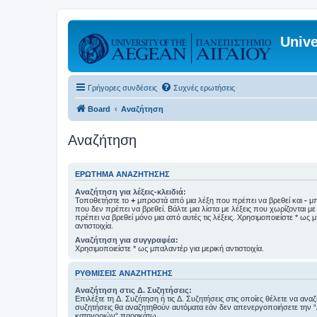
Unive
Γρήγορες συνδέσεις
Συχνές ερωτήσεις
Board
Αναζήτηση
Αναζήτηση
ΕΡΏΤΗΜΑ ΑΝΑΖΉΤΗΣΗΣ
Αναζήτηση για λέξεις-κλειδιά:
Τοποθετήστε το
+
μπροστά από μια λέξη που πρέπει να βρεθεί και
-
μπ
που δεν πρέπει να βρεθεί. Βάλτε μια λίστα με λέξεις που χωρίζονται μ
πρέπει να βρεθεί μόνο μια από αυτές τις λέξεις. Χρησιμοποιείστε * ως 
αντιστοιχία.
Αναζήτηση για συγγραφέα:
Χρησιμοποιείστε * ως μπαλαντέρ για μερική αντιστοιχία.
ΡΥΘΜΊΣΕΙΣ ΑΝΑΖΉΤΗΣΗΣ
Αναζήτηση στις Δ. Συζητήσεις:
Επιλέξτε τη Δ. Συζήτηση ή τις Δ. Συζητήσεις στις οποίες θέλετε να ανα
συζητήσεις θα αναζητηθούν αυτόματα εάν δεν απενεργοποιήσετε την 
κατηγοριών“ παρακάτω.