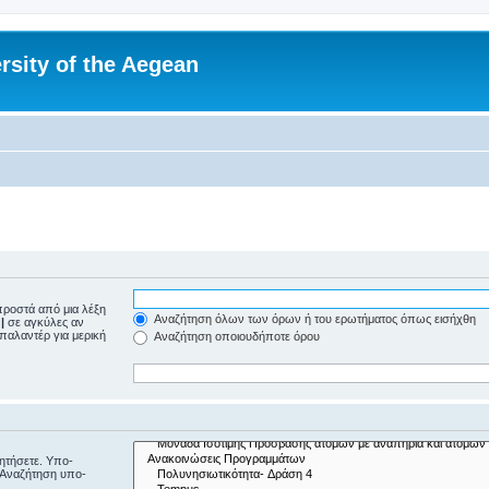
rsity of the Aegean
ροστά από μια λέξη
Αναζήτηση όλων των όρων ή του ερωτήματος όπως εισήχθη
ε
|
σε αγκύλες αν
μπαλαντέρ για μερική
Αναζήτηση οποιουδήποτε όρου
ζητήσετε. Υπο-
“Αναζήτηση υπο-