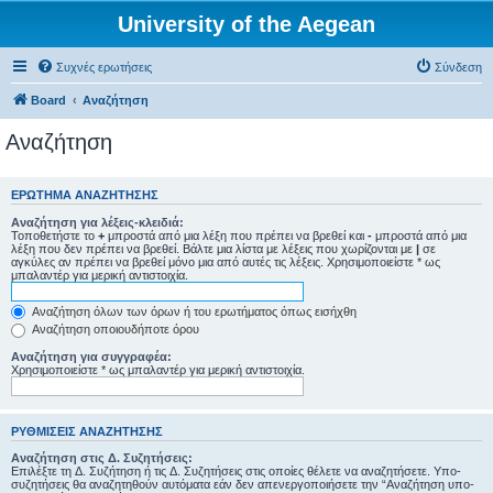
University of the Aegean
Συχνές ερωτήσεις
Σύνδεση
Board
Αναζήτηση
Αναζήτηση
ΕΡΏΤΗΜΑ ΑΝΑΖΉΤΗΣΗΣ
Αναζήτηση για λέξεις-κλειδιά:
Τοποθετήστε το
+
μπροστά από μια λέξη που πρέπει να βρεθεί και
-
μπροστά από μια
λέξη που δεν πρέπει να βρεθεί. Βάλτε μια λίστα με λέξεις που χωρίζονται με
|
σε
αγκύλες αν πρέπει να βρεθεί μόνο μια από αυτές τις λέξεις. Χρησιμοποιείστε * ως
μπαλαντέρ για μερική αντιστοιχία.
Αναζήτηση όλων των όρων ή του ερωτήματος όπως εισήχθη
Αναζήτηση οποιουδήποτε όρου
Αναζήτηση για συγγραφέα:
Χρησιμοποιείστε * ως μπαλαντέρ για μερική αντιστοιχία.
ΡΥΘΜΊΣΕΙΣ ΑΝΑΖΉΤΗΣΗΣ
Αναζήτηση στις Δ. Συζητήσεις:
Επιλέξτε τη Δ. Συζήτηση ή τις Δ. Συζητήσεις στις οποίες θέλετε να αναζητήσετε. Υπο-
συζητήσεις θα αναζητηθούν αυτόματα εάν δεν απενεργοποιήσετε την “Αναζήτηση υπο-