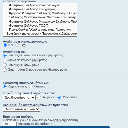
κατηγοριών“ παρακάτω.
Αναζήτηση υπο-κατηγοριών:
Ναι
Όχι
Αναζήτηση σε:
Τίτλους θεμάτων και κείμενο μηνύματος
Μόνο σε κείμενο μηνύματος
Τίτλους θεμάτων μόνο
Στην πρώτη δημοσίευση του θέματος μόνο
Εμφάνιση αποτελεσμάτων ως:
Δημοσιεύσεις
Θέματα
Ταξινόμηση αποτελεσμάτων κατά:
Αύξουσα
Φθίνουσα
Περιορισμός αποτελεσμάτων σε πριν από:
Επιστροφή πρώτων:
Ορίστε σε 0 για να εμφανιστεί ολόκληρη η δημοσίευση.
χαρακτήρες δημοσίευσης