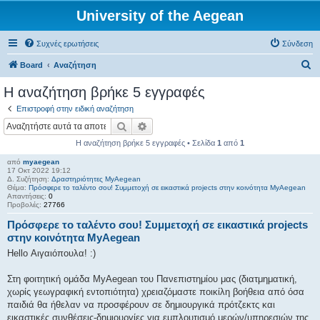
University of the Aegean
Συχνές ερωτήσεις
Σύνδεση
Α
Board
Αναζήτηση
ν
Η αναζήτηση βρήκε 5 εγγραφές
α
Επιστροφή στην ειδική αναζήτηση
ζ
Αναζήτηση
Ειδική αναζήτηση
ή
Η αναζήτηση βρήκε 5 εγγραφές • Σελίδα
1
από
1
τ
από
myaegean
η
17 Οκτ 2022 19:12
Δ. Συζήτηση:
Δραστηριότητες MyAegean
σ
Θέμα:
Πρόσφερε το ταλέντο σου! Συμμετοχή σε εικαστικά projects στην κοινότητα MyAegean
Απαντήσεις:
0
η
Προβολές:
27766
Πρόσφερε το ταλέντο σου! Συμμετοχή σε εικαστικά projects
στην κοινότητα MyAegean
Hello Αιγαιόπουλα! :)
Στη φοιτητική ομάδα MyAegean του Πανεπιστημίου μας (διατμηματική,
χωρίς γεωγραφική εντοπιότητα) χρειαζόμαστε ποικίλη βοήθεια από όσα
παιδιά θα ήθελαν να προσφέρουν σε δημιουργικά πρότζεκτς και
εικαστικές συνθέσεις-δημιουργίες για εμπλουτισμό μερών/υπηρεσιών της