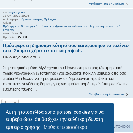
Μετάβαση στη δημοσίευση
από
myaegean
17 Οκτ 2022 19:03
Δ. Συζήτηση:
Δραστηριότητες MyAegean
Θέμα:
Πρόσφερε τη δημιουργικότητά σου και εξάσκησε το ταλέντο σου! Συμμετοχή σε εικαστικά
projects
Απαντήσεις:
0
Προβολές:
27983
Πρόσφερε τη δημιουργικότητά σου και εξάσκησε το ταλέντο
σου! Συμμετοχή σε εικαστικά projects
Hello Αιγαιόπουλα! :)
Στη φοιτητική ομάδα MyAegean του Πανεπιστημίου μας (διατμηματική,
χωρίς γεωγραφική εντοπιότητα) χρειαζόμαστε ποικίλη βοήθεια από όσα
παιδιά θα ήθελαν να προσφέρουν σε δημιουργικά πρότζεκτς και
εικαστικές συνθέσεις-δημιουργίες για εμπλουτισμό μερών/υπηρεσιών της
ευρύτερης πύλης ...
Μετάβαση στη δημοσίευση
Η αναζήτηση βρήκε 5 εγγραφές • Σελίδα
1
από
1
Αυτή η ιστοσελίδα χρησιμοποιεί cookies για να
επιβεβαιώσει ότι θα έχετε την καλύτερη δυνατή
Board
Διαγραφή cookies
Όλοι οι χρόνοι είναι
UTC+03:00
εμπειρία χρήσης.
Μάθετε περισσότερα