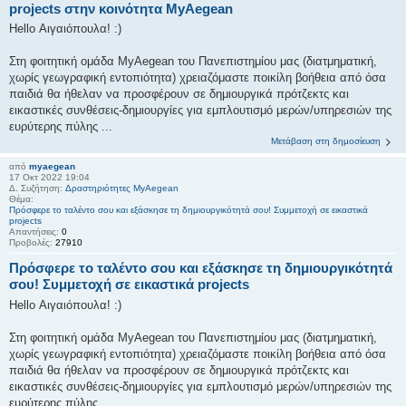
projects στην κοινότητα MyAegean
Hello Αιγαιόπουλα! :)
Στη φοιτητική ομάδα MyAegean του Πανεπιστημίου μας (διατμηματική,
χωρίς γεωγραφική εντοπιότητα) χρειαζόμαστε ποικίλη βοήθεια από όσα
παιδιά θα ήθελαν να προσφέρουν σε δημιουργικά πρότζεκτς και
εικαστικές συνθέσεις-δημιουργίες για εμπλουτισμό μερών/υπηρεσιών της
ευρύτερης πύλης ...
Μετάβαση στη δημοσίευση
από
myaegean
17 Οκτ 2022 19:04
Δ. Συζήτηση:
Δραστηριότητες MyAegean
Θέμα:
Πρόσφερε το ταλέντο σου και εξάσκησε τη δημιουργικότητά σου! Συμμετοχή σε εικαστικά
projects
Απαντήσεις:
0
Προβολές:
27910
Πρόσφερε το ταλέντο σου και εξάσκησε τη δημιουργικότητά
σου! Συμμετοχή σε εικαστικά projects
Hello Αιγαιόπουλα! :)
Στη φοιτητική ομάδα MyAegean του Πανεπιστημίου μας (διατμηματική,
χωρίς γεωγραφική εντοπιότητα) χρειαζόμαστε ποικίλη βοήθεια από όσα
παιδιά θα ήθελαν να προσφέρουν σε δημιουργικά πρότζεκτς και
εικαστικές συνθέσεις-δημιουργίες για εμπλουτισμό μερών/υπηρεσιών της
ευρύτερης πύλης ...