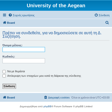
University of the Aegean
Συχνές ερωτήσεις
Σύνδεση
Α
Board
ν
Πρέπει να συνδεθείτε, για να δημοσιεύσετε σε αυτή τη Δ.
α
Συζήτηση.
ζ
Όνομα μέλους:
ή
τ
Κωδικός:
η
σ
η
Να με θυμάσαι
Απόκρυψη των στοιχείων μου κατά τη διάρκεια της σύνδεσης
Board
Διαγραφή cookies
Όλοι οι χρόνοι είναι
UTC+03:00
Δημιουργήθηκε από
phpBB
® Forum Software © phpBB Limited