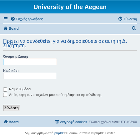
University of the Aegean
Συχνές ερωτήσεις
Σύνδεση
Α
Board
ν
Πρέπει να συνδεθείτε, για να δημοσιεύσετε σε αυτή τη Δ.
α
Συζήτηση.
ζ
Όνομα μέλους:
ή
τ
Κωδικός:
η
σ
η
Να με θυμάσαι
Απόκρυψη των στοιχείων μου κατά τη διάρκεια της σύνδεσης
Board
Διαγραφή cookies
Όλοι οι χρόνοι είναι
UTC+03:00
Δημιουργήθηκε από
phpBB
® Forum Software © phpBB Limited