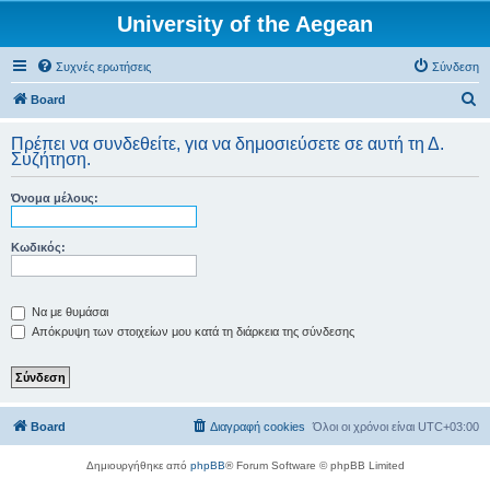
University of the Aegean
Συχνές ερωτήσεις
Σύνδεση
Α
Board
ν
Πρέπει να συνδεθείτε, για να δημοσιεύσετε σε αυτή τη Δ.
α
Συζήτηση.
ζ
Όνομα μέλους:
ή
τ
Κωδικός:
η
σ
η
Να με θυμάσαι
Απόκρυψη των στοιχείων μου κατά τη διάρκεια της σύνδεσης
Board
Διαγραφή cookies
Όλοι οι χρόνοι είναι
UTC+03:00
Δημιουργήθηκε από
phpBB
® Forum Software © phpBB Limited