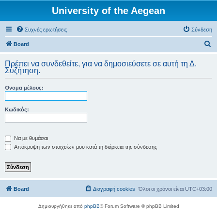
University of the Aegean
Συχνές ερωτήσεις
Σύνδεση
Α
Board
ν
Πρέπει να συνδεθείτε, για να δημοσιεύσετε σε αυτή τη Δ.
α
Συζήτηση.
ζ
Όνομα μέλους:
ή
τ
Κωδικός:
η
σ
η
Να με θυμάσαι
Απόκρυψη των στοιχείων μου κατά τη διάρκεια της σύνδεσης
Board
Διαγραφή cookies
Όλοι οι χρόνοι είναι
UTC+03:00
Δημιουργήθηκε από
phpBB
® Forum Software © phpBB Limited