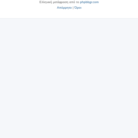
Ελληνική μετάφραση από το
phpbbgr.com
Απόρρητο
|
Όροι