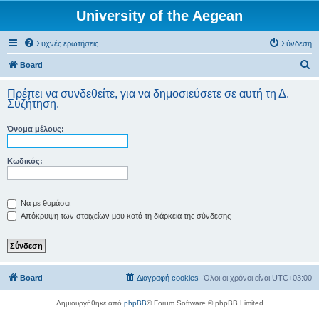
University of the Aegean
Συχνές ερωτήσεις
Σύνδεση
Α
Board
ν
Πρέπει να συνδεθείτε, για να δημοσιεύσετε σε αυτή τη Δ.
α
Συζήτηση.
ζ
Όνομα μέλους:
ή
τ
Κωδικός:
η
σ
η
Να με θυμάσαι
Απόκρυψη των στοιχείων μου κατά τη διάρκεια της σύνδεσης
Board
Διαγραφή cookies
Όλοι οι χρόνοι είναι
UTC+03:00
Δημιουργήθηκε από
phpBB
® Forum Software © phpBB Limited