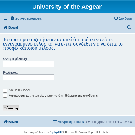
University of the Aegean
Συχνές ερωτήσεις
Σύνδεση
Α
Board
ν
Το σύστημα συζητήσεων απαιτεί ότι πρέπει να είστε
α
εγγεγραμμένο μέλος και να έχετε συνδεθεί για να δείτε το
προφίλ κάποιου μέλους.
ζ
ή
Όνομα μέλους:
τ
η
Κωδικός:
σ
η
Να με θυμάσαι
Απόκρυψη των στοιχείων μου κατά τη διάρκεια της σύνδεσης
Board
Διαγραφή cookies
Όλοι οι χρόνοι είναι
UTC+03:00
Δημιουργήθηκε από
phpBB
® Forum Software © phpBB Limited