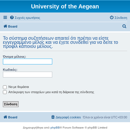
University of the Aegean
Συχνές ερωτήσεις
Σύνδεση
Α
Board
ν
Το σύστημα συζητήσεων απαιτεί ότι πρέπει να είστε
α
εγγεγραμμένο μέλος και να έχετε συνδεθεί για να δείτε το
προφίλ κάποιου μέλους.
ζ
ή
Όνομα μέλους:
τ
η
Κωδικός:
σ
η
Να με θυμάσαι
Απόκρυψη των στοιχείων μου κατά τη διάρκεια της σύνδεσης
Board
Διαγραφή cookies
Όλοι οι χρόνοι είναι
UTC+03:00
Δημιουργήθηκε από
phpBB
® Forum Software © phpBB Limited