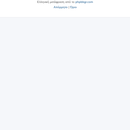
Ελληνική μετάφραση από το
phpbbgr.com
Απόρρητο
|
Όροι