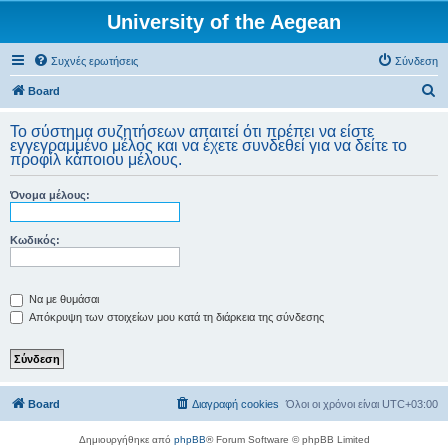
University of the Aegean
Συχνές ερωτήσεις
Σύνδεση
Α
Board
ν
Το σύστημα συζητήσεων απαιτεί ότι πρέπει να είστε
α
εγγεγραμμένο μέλος και να έχετε συνδεθεί για να δείτε το
προφίλ κάποιου μέλους.
ζ
ή
Όνομα μέλους:
τ
η
Κωδικός:
σ
η
Να με θυμάσαι
Απόκρυψη των στοιχείων μου κατά τη διάρκεια της σύνδεσης
Board
Διαγραφή cookies
Όλοι οι χρόνοι είναι
UTC+03:00
Δημιουργήθηκε από
phpBB
® Forum Software © phpBB Limited