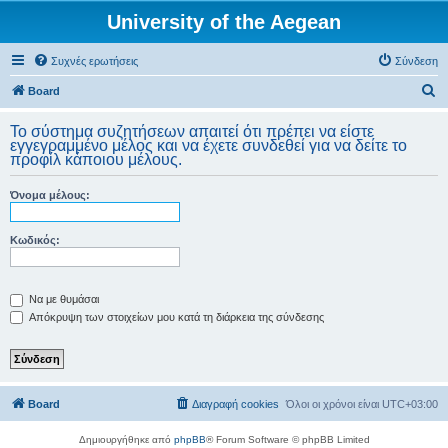
University of the Aegean
Συχνές ερωτήσεις
Σύνδεση
Α
Board
ν
Το σύστημα συζητήσεων απαιτεί ότι πρέπει να είστε
α
εγγεγραμμένο μέλος και να έχετε συνδεθεί για να δείτε το
προφίλ κάποιου μέλους.
ζ
ή
Όνομα μέλους:
τ
η
Κωδικός:
σ
η
Να με θυμάσαι
Απόκρυψη των στοιχείων μου κατά τη διάρκεια της σύνδεσης
Board
Διαγραφή cookies
Όλοι οι χρόνοι είναι
UTC+03:00
Δημιουργήθηκε από
phpBB
® Forum Software © phpBB Limited