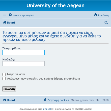
University of the Aegean
Συχνές ερωτήσεις
Σύνδεση
Α
Board
ν
Το σύστημα συζητήσεων απαιτεί ότι πρέπει να είστε
α
εγγεγραμμένο μέλος και να έχετε συνδεθεί για να δείτε το
προφίλ κάποιου μέλους.
ζ
ή
Όνομα μέλους:
τ
η
Κωδικός:
σ
η
Να με θυμάσαι
Απόκρυψη των στοιχείων μου κατά τη διάρκεια της σύνδεσης
Board
Διαγραφή cookies
Όλοι οι χρόνοι είναι
UTC+03:00
Δημιουργήθηκε από
phpBB
® Forum Software © phpBB Limited