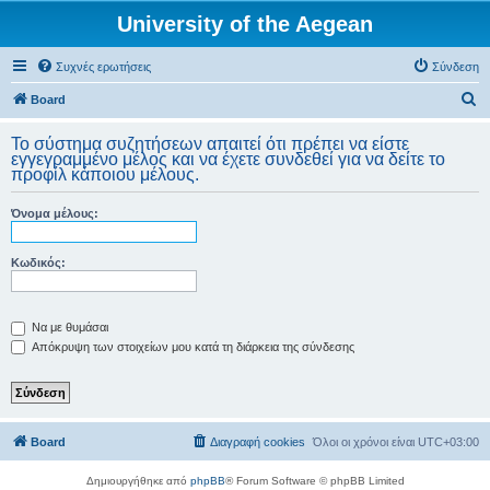
University of the Aegean
Συχνές ερωτήσεις
Σύνδεση
Α
Board
ν
Το σύστημα συζητήσεων απαιτεί ότι πρέπει να είστε
α
εγγεγραμμένο μέλος και να έχετε συνδεθεί για να δείτε το
προφίλ κάποιου μέλους.
ζ
ή
Όνομα μέλους:
τ
η
Κωδικός:
σ
η
Να με θυμάσαι
Απόκρυψη των στοιχείων μου κατά τη διάρκεια της σύνδεσης
Board
Διαγραφή cookies
Όλοι οι χρόνοι είναι
UTC+03:00
Δημιουργήθηκε από
phpBB
® Forum Software © phpBB Limited