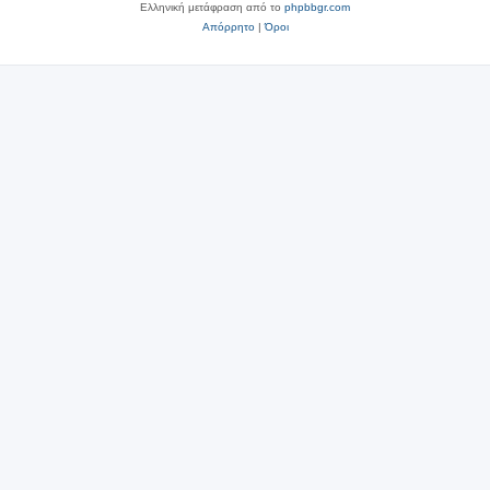
Ελληνική μετάφραση από το
phpbbgr.com
Απόρρητο
|
Όροι