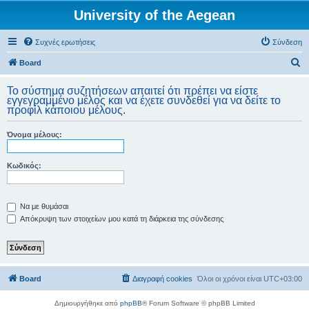
University of the Aegean
Συχνές ερωτήσεις
Σύνδεση
Α
Board
ν
Το σύστημα συζητήσεων απαιτεί ότι πρέπει να είστε
α
εγγεγραμμένο μέλος και να έχετε συνδεθεί για να δείτε το
προφίλ κάποιου μέλους.
ζ
ή
Όνομα μέλους:
τ
η
Κωδικός:
σ
η
Να με θυμάσαι
Απόκρυψη των στοιχείων μου κατά τη διάρκεια της σύνδεσης
Board
Διαγραφή cookies
Όλοι οι χρόνοι είναι
UTC+03:00
Δημιουργήθηκε από
phpBB
® Forum Software © phpBB Limited