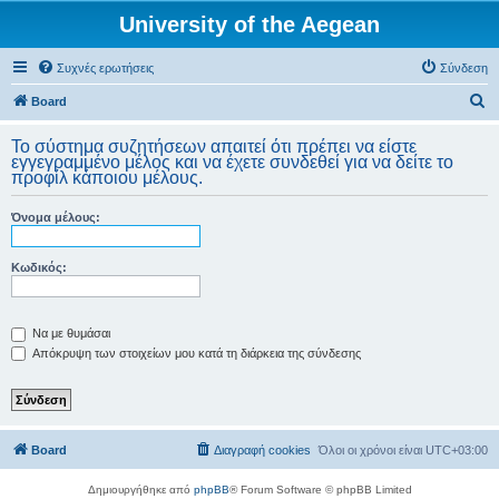
University of the Aegean
Συχνές ερωτήσεις
Σύνδεση
Α
Board
ν
Το σύστημα συζητήσεων απαιτεί ότι πρέπει να είστε
α
εγγεγραμμένο μέλος και να έχετε συνδεθεί για να δείτε το
προφίλ κάποιου μέλους.
ζ
ή
Όνομα μέλους:
τ
η
Κωδικός:
σ
η
Να με θυμάσαι
Απόκρυψη των στοιχείων μου κατά τη διάρκεια της σύνδεσης
Board
Διαγραφή cookies
Όλοι οι χρόνοι είναι
UTC+03:00
Δημιουργήθηκε από
phpBB
® Forum Software © phpBB Limited