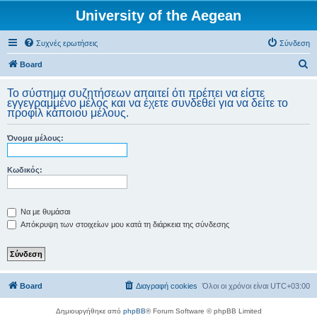
University of the Aegean
Συχνές ερωτήσεις
Σύνδεση
Α
Board
ν
Το σύστημα συζητήσεων απαιτεί ότι πρέπει να είστε
α
εγγεγραμμένο μέλος και να έχετε συνδεθεί για να δείτε το
προφίλ κάποιου μέλους.
ζ
ή
Όνομα μέλους:
τ
η
Κωδικός:
σ
η
Να με θυμάσαι
Απόκρυψη των στοιχείων μου κατά τη διάρκεια της σύνδεσης
Board
Διαγραφή cookies
Όλοι οι χρόνοι είναι
UTC+03:00
Δημιουργήθηκε από
phpBB
® Forum Software © phpBB Limited