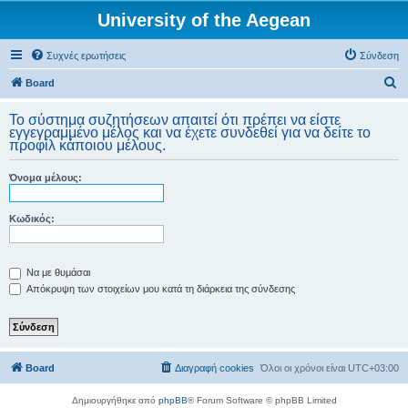
University of the Aegean
Συχνές ερωτήσεις
Σύνδεση
Α
Board
ν
Το σύστημα συζητήσεων απαιτεί ότι πρέπει να είστε
α
εγγεγραμμένο μέλος και να έχετε συνδεθεί για να δείτε το
προφίλ κάποιου μέλους.
ζ
ή
Όνομα μέλους:
τ
η
Κωδικός:
σ
η
Να με θυμάσαι
Απόκρυψη των στοιχείων μου κατά τη διάρκεια της σύνδεσης
Board
Διαγραφή cookies
Όλοι οι χρόνοι είναι
UTC+03:00
Δημιουργήθηκε από
phpBB
® Forum Software © phpBB Limited