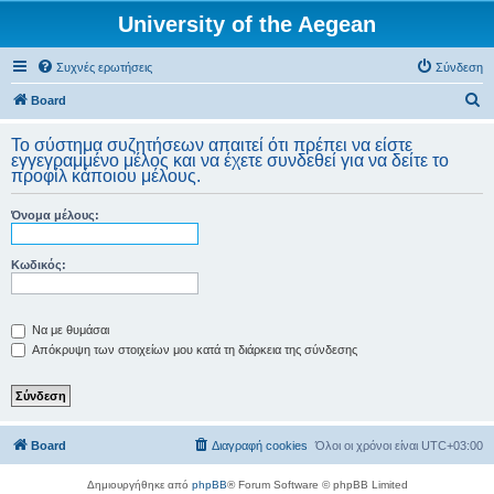
University of the Aegean
Συχνές ερωτήσεις
Σύνδεση
Α
Board
ν
Το σύστημα συζητήσεων απαιτεί ότι πρέπει να είστε
α
εγγεγραμμένο μέλος και να έχετε συνδεθεί για να δείτε το
προφίλ κάποιου μέλους.
ζ
ή
Όνομα μέλους:
τ
η
Κωδικός:
σ
η
Να με θυμάσαι
Απόκρυψη των στοιχείων μου κατά τη διάρκεια της σύνδεσης
Board
Διαγραφή cookies
Όλοι οι χρόνοι είναι
UTC+03:00
Δημιουργήθηκε από
phpBB
® Forum Software © phpBB Limited