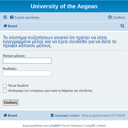
University of the Aegean
Συχνές ερωτήσεις
Σύνδεση
Α
Board
ν
Το σύστημα συζητήσεων απαιτεί ότι πρέπει να είστε
α
εγγεγραμμένο μέλος και να έχετε συνδεθεί για να δείτε το
προφίλ κάποιου μέλους.
ζ
ή
Όνομα μέλους:
τ
η
Κωδικός:
σ
η
Να με θυμάσαι
Απόκρυψη των στοιχείων μου κατά τη διάρκεια της σύνδεσης
Board
Διαγραφή cookies
Όλοι οι χρόνοι είναι
UTC+03:00
Δημιουργήθηκε από
phpBB
® Forum Software © phpBB Limited