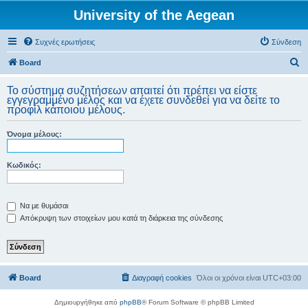
University of the Aegean
Συχνές ερωτήσεις
Σύνδεση
Α
Board
ν
Το σύστημα συζητήσεων απαιτεί ότι πρέπει να είστε
α
εγγεγραμμένο μέλος και να έχετε συνδεθεί για να δείτε το
προφίλ κάποιου μέλους.
ζ
ή
Όνομα μέλους:
τ
η
Κωδικός:
σ
η
Να με θυμάσαι
Απόκρυψη των στοιχείων μου κατά τη διάρκεια της σύνδεσης
Board
Διαγραφή cookies
Όλοι οι χρόνοι είναι
UTC+03:00
Δημιουργήθηκε από
phpBB
® Forum Software © phpBB Limited