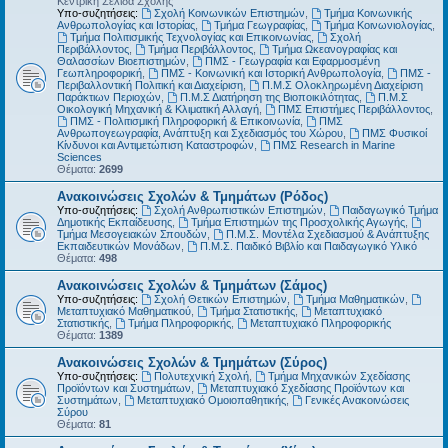
Κεντρική Σελίδα Σχολής
Υπο-συζητήσεις:
Σχολή Κοινωνικών Επιστημών
,
Τμήμα Κοινωνικής
Ανθρωπολογίας και Ιστορίας
,
Τμήμα Γεωγραφίας
,
Τμήμα Κοινωνιολογίας
,
Τμήμα Πολιτισμικής Τεχνολογίας και Επικοινωνίας
,
Σχολή
Περιβάλλοντος
,
Τμήμα Περιβάλλοντος
,
Τμήμα Ωκεανογραφίας και
Θαλασσίων Βιοεπιστημών
,
ΠΜΣ - Γεωγραφία και Εφαρμοσμένη
Γεωπληροφορική
,
ΠΜΣ - Κοινωνική και Ιστορική Ανθρωπολογία
,
ΠΜΣ -
Περιβαλλοντική Πολιτική και Διαχείριση
,
Π.Μ.Σ Ολοκληρωμένη Διαχείριση
Παράκτιων Περιοχών
,
Π.Μ.Σ Διατήρηση της Βιοποικιλότητας
,
Π.Μ.Σ
Οικολογική Μηχανική & Κλιματική Αλλαγή
,
ΠΜΣ Επιστήμες Περιβάλλοντος
,
ΠΜΣ - Πολιτισμική Πληροφορική & Επικοινωνία
,
ΠΜΣ
Ανθρωπογεωγραφία, Ανάπτυξη και Σχεδιασμός του Χώρου
,
ΠΜΣ Φυσικοί
Κίνδυνοι και Αντιμετώπιση Καταστροφών
,
ΠΜΣ Research in Marine
Sciences
Θέματα:
2699
Ανακοινώσεις Σχολών & Τμημάτων (Ρόδος)
Υπο-συζητήσεις:
Σχολή Ανθρωπιστικών Επιστημών
,
Παιδαγωγικό Τμήμα
Δημοτικής Εκπαίδευσης
,
Τμήμα Επιστημών της Προσχολικής Αγωγής
,
Τμήμα Μεσογειακών Σπουδών
,
Π.Μ.Σ. Μοντέλα Σχεδιασμού & Ανάπτυξης
Εκπαιδευτικών Μονάδων
,
Π.Μ.Σ. Παιδικό Βιβλίο και Παιδαγωγικό Υλικό
Θέματα:
498
Ανακοινώσεις Σχολών & Τμημάτων (Σάμος)
Υπο-συζητήσεις:
Σχολή Θετικών Επιστημών
,
Τμήμα Μαθηματικών
,
Μεταπτυχιακό Μαθηματικού
,
Τμήμα Στατιστικής
,
Μεταπτυχιακό
Στατιστικής
,
Τμήμα Πληροφορικής
,
Μεταπτυχιακό Πληροφορικής
Θέματα:
1389
Ανακοινώσεις Σχολών & Τμημάτων (Σύρος)
Υπο-συζητήσεις:
Πολυτεχνική Σχολή
,
Τμήμα Μηχανικών Σχεδίασης
Προϊόντων και Συστημάτων
,
Μεταπτυχιακό Σχεδίασης Προϊόντων και
Συστημάτων
,
Μεταπτυχιακό Ομοιοπαθητικής
,
Γενικές Ανακοινώσεις
Σύρου
Θέματα:
81