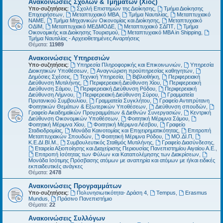
Ανακοινώσεις Σχολών & Τμημάτων (Χίος)
Υπο-συζητήσεις:
Σχολή Επιστημών της Διοίκησης
,
Τμήμα Διοίκησης
Επιχειρήσεων
,
Μεταπτυχιακό MBA
,
Τμήμα Ναυτιλίας
,
Μεταπτυχιακό
ΝΑΜΕ
,
Τμήμα Μηχανικών Οικονομίας και Διοίκησης
,
Μεταπτυχιακό
ΟΔΙΜ
,
Μεταπτυχιακό ΜΕΔΜΟΔΕ
,
Μεταπτυχιακό ΣΔΠΤ
,
Τμήμα
Οικονομικής και Διοίκησης Τουρισμού
,
Μεταπτυχιακό MBA in Shipping
,
Τμήμα Ναυτιλίας - Αρχειοθετημένες Αναρτήσεις
Θέματα:
11989
Ανακοινώσεις Υπηρεσιών
Υπο-συζητήσεις:
Υπηρεσία Πληροφορικής και Επικοινωνιών
,
Υπηρεσία
Διοικητικών Υποθέσεων
,
Αναγνώριση προϋπηρεσίας καθηγητών
,
Δημόσιες Σχέσεις
,
Τεχνική Υπηρεσία
,
Βιβλιοθήκη
,
Περιφερειακή
Διεύθυνση Μυτιλήνης
,
Περιφερειακή Διεύθυνση Χίου
,
Περιφερειακή
Διεύθυνση Σάμου
,
Περιφερειακή Διεύθυνση Ρόδου
,
Περιφερειακή
Διεύθυνση Λήμνου
,
Περιφερειακή Διεύθυνση Σύρου
,
Γραμματεία
Πρυτανικού Συμβουλίου
,
Γραμματεία Συγκλήτου
,
Γραφείο Αντιπρύτανη
Φοιτητικών Θεμάτων & Εξωτερικών Υποθέσεων
,
Διεύθυνση σπουδών
,
Γραφείο Ακαδημαϊκών Προγραμμάτων & Διεθνών Συνεργασιών
,
Κεντρική
Διεύθυνση Οικονομικών Υποθέσεων
,
Φοιτητική Μέριμνα Σάμου
,
Φοιτητική Μέριμνα Χίου
,
Φοιτητική Μέριμνα Λέσβου
,
Γραφείο
Σταδιοδρομίας
,
Μονάδα Καινοτομίας και Επιχειρηματικότητας
,
Επιτροπή
Μεταπτυχιακών Σπουδών
,
Φοιτητική Μέριμνα Ρόδου
,
ΜΟ.ΔΙ.Π
,
Κ.Ε.ΔΙ.ΒΙ.Μ.
,
Συμβουλευτικός Σταθμός Μυτιλήνης
,
Γραφείο Διασύνδεσης
,
Εταιρεία Αξιοποίησης και Διαχείρισης Περιουσίας Πανεπιστημίου Αιγαίου Α.Ε.
,
Επιτροπή Ισότητας των Φύλων και Καταπολέμησης των Διακρίσεων
,
Μονάδα Ισότιμης Πρόσβασης ατόμων με αναπηρία και ατόμων με ή/και ειδικές
εκπαιδευτικές ανάγκες
Θέματα:
2478
Ανακοινώσεις Προγραμμάτων
Υπο-συζητήσεις:
Πολυνησιωτικότητα- Δράση 4
,
Tempus
,
Erasmus
Mundus
,
Πράσινο Πανεπιστήμιο
Θέματα:
22
Ανακοινώσεις Συλλόγων