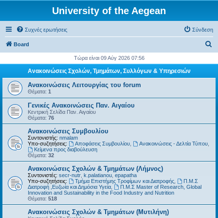
University of the Aegean
Συχνές ερωτήσεις
Σύνδεση
Α
Board
ν
Τώρα είναι 09 Αύγ 2026 07:56
α
Ανακοινώσεις Σχολών, Τμημάτων, Συλλόγων & Υπηρεσιών
ζ
Ανακοινώσεις Λειτουργίας του forum
ή
Θέματα:
1
τ
Γενικές Ανακοινώσεις Παν. Αιγαίου
Κεντρική Σελίδα Παν. Αιγαίου
η
Θέματα:
76
σ
Ανακοινώσεις Συμβουλίου
η
Συντονιστής:
nmalam
Υπο-συζητήσεις:
Αποφάσεις Συμβουλίου
,
Ανακοινώσεις - Δελτία Τύπου
,
Kείμενα προς διαβούλευση
Θέματα:
32
Ανακοινώσεις Σχολών & Τμημάτων (Λήμνος)
Συντονιστές:
secr-nutr
,
k.palatianou
,
epapatha
Υπο-συζητήσεις:
Τμήμα Επιστήμης Τροφίμων και Διατροφής
,
Π.Μ.Σ
Διατροφή ,Ευζωία και Δημόσια Υγεία
,
Π.Μ.Σ Master of Research, Global
Innovation and Sustainability in the Food Industry and Nutrition
Θέματα:
518
Ανακοινώσεις Σχολών & Τμημάτων (Μυτιλήνη)