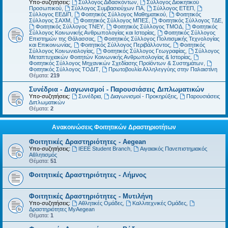
Υπο-συζητήσεις:
Σύλλογος Διδασκόντων
,
Σύλλογος Διοικητικού
Προσωπικού
,
Σύλλογος Συμβασιούχων ΠΑ
,
Σύλλογος ΕΤΕΠ
,
Σύλλογος ΕΕΔΙΠ
,
Φοιτητικός Σύλλογος Μαθηματικού
,
Φοιτητικός
Σύλλογος ΣΑΧΜ
,
Φοιτητικός Σύλλογος ΜΠΕΣ
,
Φοιτητικός Σύλλογος ΤΔΕ
,
Φοιτητικός Σύλλογος ΤΝΕΥ
,
Φοιτητικός Σύλλογος ΤΜΟΔ
,
Φοιτητικός
Σύλλογος Κοινωνικής Ανθρωπολογίας και Ιστορίας
,
Φοιτητικός Σύλλογος
Επιστημών της Θάλασσας
,
Φοιτητικός Σύλλογος Πολιτισμικής Τεχνολογίας
και Επικοινωνίας
,
Φοιτητικός Σύλλογος Περιβάλλοντος
,
Φοιτητικός
Σύλλογος Κοινωνιολογίας
,
Φοιτητικός Σύλλογος Γεωγραφίας
,
Σύλλογος
Μεταπτυχιακών Φοιτητών Κοινωνικής Ανθρωπολογίας & Ιστορίας
,
Φοιτητικός Σύλλογος Μηχανικών Σχεδίασης Προϊόντων & Συστημάτων
,
Φοιτητικός Σύλλογος ΤΟΔΙΤ
,
Πρωτοβουλία Αλληλεγγύης στην Παλαιστίνη
Θέματα:
219
Συνέδρια - Διαγωνισμοί - Παρουσιάσεις Διπλωματικών
Υπο-συζητήσεις:
Συνέδρια
,
Διαγωνισμοί - Προκηρύξεις
,
Παρουσιάσεις
Διπλωματικών
Θέματα:
2
Ανακοινώσεις Φοιτητικών Δραστηριοτήτων
Φοιτητικές Δραστηριότητες - Aegean
Υπο-συζητήσεις:
IEEE Student Branch
,
Αιγαιακός Πανεπιστημιακός
Αθλητισμός
Θέματα:
51
Φοιτητικές Δραστηριότητες - Λήμνος
Φοιτητικές Δραστηριότητες - Μυτιλήνη
Υπο-συζητήσεις:
Αθλητικές Ομάδες
,
Καλλιτεχνικές Ομάδες
,
Δραστηριότητες MyAegean
Θέματα:
1